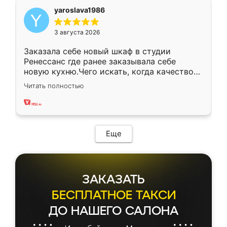
yaroslava1986
3 августа 2026
Заказала себе новый шкаф в студии
Ренессанс где ранее заказывала себе
новую кухню.Чего искать, когда качеством
вполне довольна. Служит кухня уже почти
Читать полностью
два года, нареканий нет.
Еще
ЗАКАЗАТЬ
БЕСПЛАТНОЕ ТАКСИ
ДО НАШЕГО САЛОНА