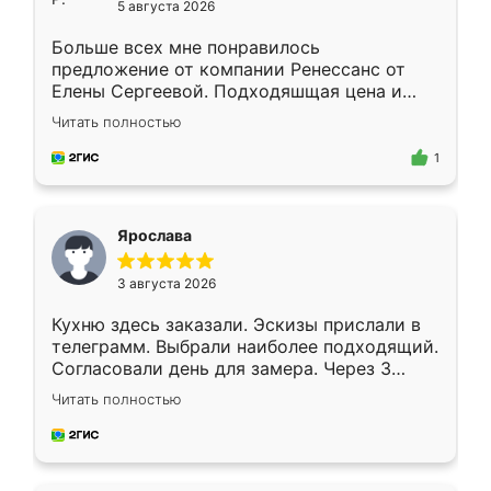
5 августа 2026
Больше всех мне понравилось
предложение от компании Ренессанс от
Елены Сергеевой. Подходяшщая цена и
короткие сроки изготовления. Приехавший
Читать полностью
для замера сотрудник Владислав
предложил по моему эскизу самый
1
подходящий вариант шкафа. Немного его
видоизменил, получилось даже лучше, чем
я хотела.
Ярослава
3 августа 2026
Кухню здесь заказали. Эскизы прислали в
телеграмм. Выбрали наиболее подходящий.
Согласовали день для замера. Через 3
недели кухня была уже готова. Остались
Читать полностью
довольны работой. Спасибо Ренессанс
мебель за качественную работу!