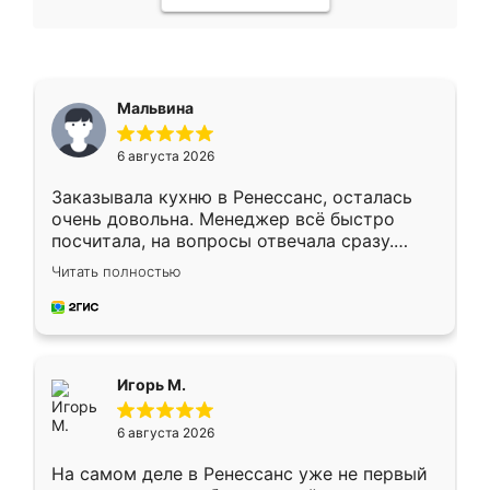
Мальвина
6 августа 2026
Заказывала кухню в Ренессанс, осталась
очень довольна. Менеджер всё быстро
посчитала, на вопросы отвечала сразу.
Замерщик приехал в субботу, подошёл к
Читать полностью
делу со всей ответственностью. Собрали
за день, ребята работали аккуратно, даже
пыли почти не было. Качество отличное,
ящики ходят плавно, ничего не скрипит.
Всё подошло как влитое.
Игорь М.
6 августа 2026
На самом деле в Ренессанс уже не первый