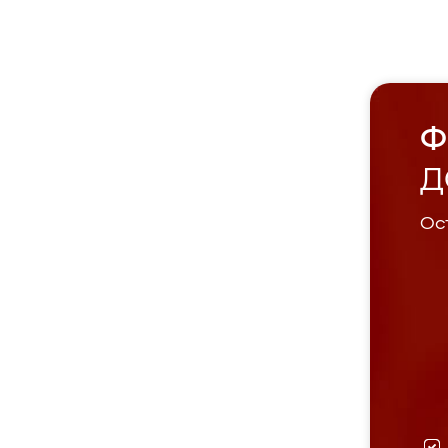
Ф
Д
Ост