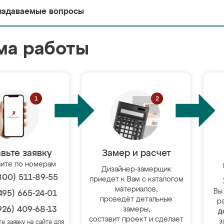
задаваемые вопросы
ма работы
вьте заявку
Замер и расчет
ите по номерам
Дизайнер-замерщик
800) 511-89-55
приедет к Вам с каталогом
материалов,
Вы
495) 665-24-01
проведёт детальные
р
926) 409-68-13
замеры,
д
составит проект и сделает
з
те заявку на сайте для