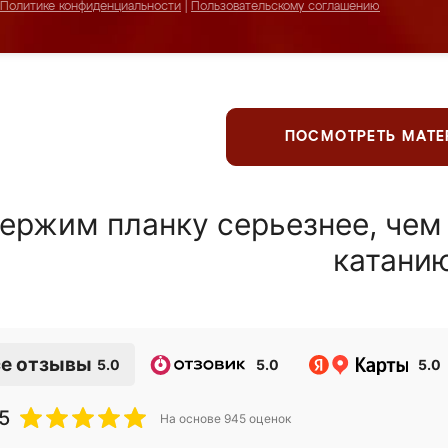
Политике конфиденциальности
|
Пользовательскому соглашению
ПОСМОТРЕТЬ МАТ
ержим планку серьезнее, чем
катани
е отзывы
5.0
5.0
5.0
5
На основе
945
оценок