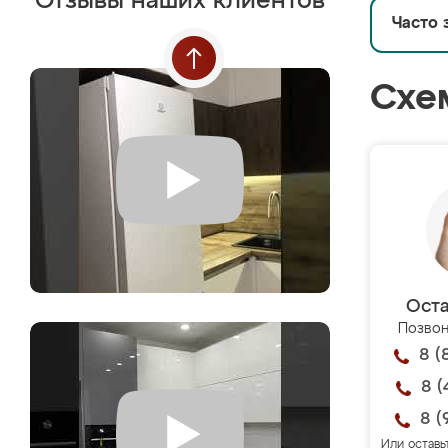
Отзывы наших клиентов
Часто 
Схе
Оста
Позвон
8 (
8 (
8 (
Или оставь