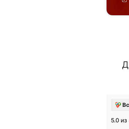
Д
Вс
5.0
из 