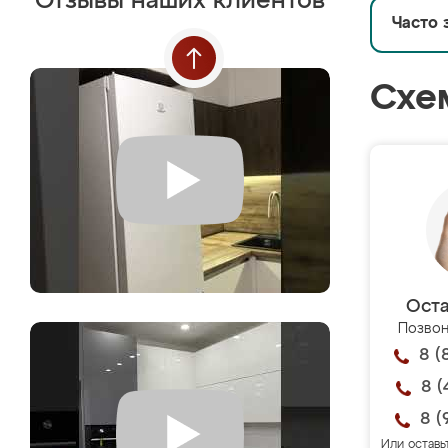
Отзывы наших клиентов
Часто 
Схе
Оста
Позвон
8 (
8 (
8 (
Или оставь