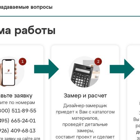
задаваемые вопросы
ма работы
вьте заявку
Замер и расчет
ите по номерам
Дизайнер-замерщик
800) 511-89-55
приедет к Вам с каталогом
материалов,
Вы
495) 665-24-01
проведёт детальные
р
926) 409-68-13
замеры,
д
составит проект и сделает
з
те заявку на сайте для