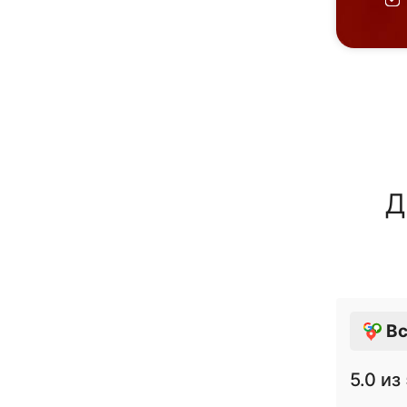
Д
Вс
5.0
из 