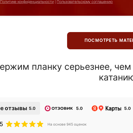
Политике конфиденциальности
|
Пользовательскому соглашению
ПОСМОТРЕТЬ МАТ
ержим планку серьезнее, чем
катани
е отзывы
5.0
5.0
5.0
5
На основе
945
оценок