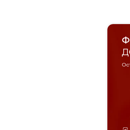
Ф
Д
Ост