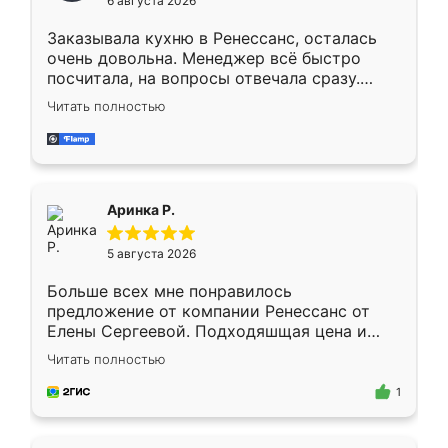
6 августа 2026
мебели буду заказывать только здесь.
Заказывала кухню в Ренессанс, осталась
очень довольна. Менеджер всё быстро
посчитала, на вопросы отвечала сразу.
Замерщик приехал в субботу, подошёл к
Читать полностью
делу со всей ответственностью. Собрали
за день, ребята работали аккуратно, даже
пыли почти не было. Качество отличное,
ящики ходят плавно, ничего не скрипит.
Всё подошло как влитое.
Аринка Р.
5 августа 2026
Больше всех мне понравилось
предложение от компании Ренессанс от
Елены Сергеевой. Подходяшщая цена и
короткие сроки изготовления. Приехавший
Читать полностью
для замера сотрудник Владислав
предложил по моему эскизу самый
1
подходящий вариант шкафа. Немного его
видоизменил, получилось даже лучше, чем