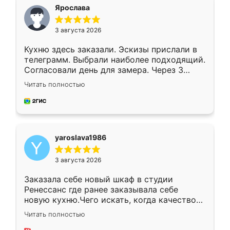
я хотела.
Ярослава
3 августа 2026
Кухню здесь заказали. Эскизы прислали в
телеграмм. Выбрали наиболее подходящий.
Согласовали день для замера. Через 3
недели кухня была уже готова. Остались
Читать полностью
довольны работой. Спасибо Ренессанс
мебель за качественную работу!
yaroslava1986
3 августа 2026
Заказала себе новый шкаф в студии
Ренессанс где ранее заказывала себе
новую кухню.Чего искать, когда качеством
вполне довольна. Служит кухня уже почти
Читать полностью
два года, нареканий нет.