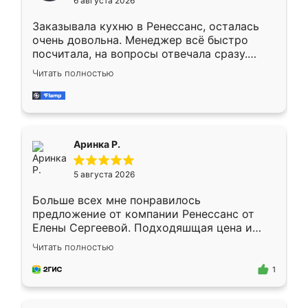
6 августа 2026
мебели буду заказывать только здесь.
Заказывала кухню в Ренессанс, осталась
очень довольна. Менеджер всё быстро
посчитала, на вопросы отвечала сразу.
Замерщик приехал в субботу, подошёл к
Читать полностью
делу со всей ответственностью. Собрали
за день, ребята работали аккуратно, даже
пыли почти не было. Качество отличное,
ящики ходят плавно, ничего не скрипит.
Всё подошло как влитое.
Аринка Р.
5 августа 2026
Больше всех мне понравилось
предложение от компании Ренессанс от
Елены Сергеевой. Подходяшщая цена и
короткие сроки изготовления. Приехавший
Читать полностью
для замера сотрудник Владислав
предложил по моему эскизу самый
1
подходящий вариант шкафа. Немного его
видоизменил, получилось даже лучше, чем