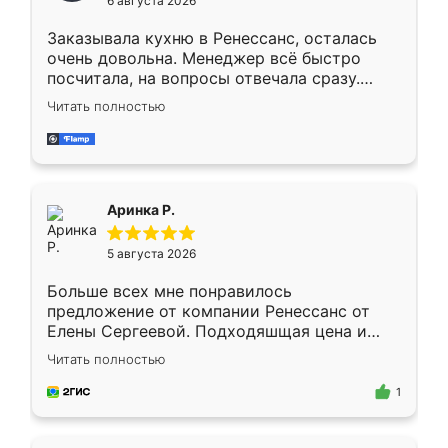
6 августа 2026
мебели буду заказывать только здесь.
Заказывала кухню в Ренессанс, осталась
очень довольна. Менеджер всё быстро
посчитала, на вопросы отвечала сразу.
Замерщик приехал в субботу, подошёл к
Читать полностью
делу со всей ответственностью. Собрали
за день, ребята работали аккуратно, даже
пыли почти не было. Качество отличное,
ящики ходят плавно, ничего не скрипит.
Всё подошло как влитое.
Аринка Р.
5 августа 2026
Больше всех мне понравилось
предложение от компании Ренессанс от
Елены Сергеевой. Подходяшщая цена и
короткие сроки изготовления. Приехавший
Читать полностью
для замера сотрудник Владислав
предложил по моему эскизу самый
1
подходящий вариант шкафа. Немного его
видоизменил, получилось даже лучше, чем