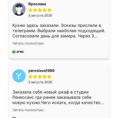
я хотела.
Ярослава
3 августа 2026
Кухню здесь заказали. Эскизы прислали в
телеграмм. Выбрали наиболее подходящий.
Согласовали день для замера. Через 3
недели кухня была уже готова. Остались
Читать полностью
довольны работой. Спасибо Ренессанс
мебель за качественную работу!
yaroslava1986
3 августа 2026
Заказала себе новый шкаф в студии
Ренессанс где ранее заказывала себе
новую кухню.Чего искать, когда качеством
вполне довольна. Служит кухня уже почти
Читать полностью
два года, нареканий нет.