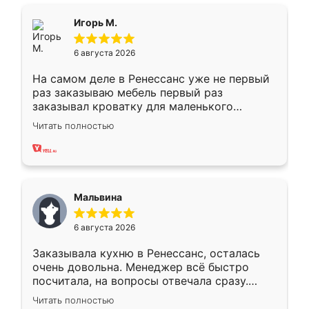
ящики ходят плавно, ничего не скрипит.
Всё подошло как влитое.
Игорь М.
6 августа 2026
На самом деле в Ренессанс уже не первый
раз заказываю мебель первый раз
заказывал кроватку для маленького
ребёнка при его рождении ,во второй раз
Читать полностью
заказал шкаф-купе. По качеству очень
хорошее сборка достаточно быстрая,
также адекватные цены. До этого
сравнивал с разными конкурентами в этом
сегменте ,выбор у конкурентов куда
Мальвина
меньше, здесь же он более разнообразный.
Мне нравится ,если что-то потребуется из
6 августа 2026
мебели буду заказывать только здесь.
Заказывала кухню в Ренессанс, осталась
очень довольна. Менеджер всё быстро
посчитала, на вопросы отвечала сразу.
Замерщик приехал в субботу, подошёл к
Читать полностью
делу со всей ответственностью. Собрали