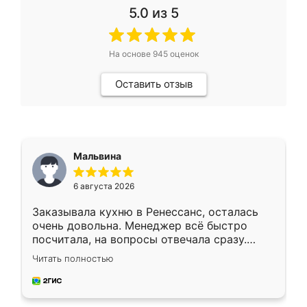
5.0
из 5
На основе
945
оценок
Оставить отзыв
Мальвина
6 августа 2026
Заказывала кухню в Ренессанс, осталась
очень довольна. Менеджер всё быстро
посчитала, на вопросы отвечала сразу.
Замерщик приехал в субботу, подошёл к
Читать полностью
делу со всей ответственностью. Собрали
за день, ребята работали аккуратно, даже
пыли почти не было. Качество отличное,