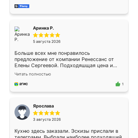
за день, ребята работали аккуратно, даже
пыли почти не было. Качество отличное,
ящики ходят плавно, ничего не скрипит.
Всё подошло как влитое.
Аринка Р.
5 августа 2026
Больше всех мне понравилось
предложение от компании Ренессанс от
Елены Сергеевой. Подходяшщая цена и
короткие сроки изготовления. Приехавший
Читать полностью
для замера сотрудник Владислав
предложил по моему эскизу самый
1
подходящий вариант шкафа. Немного его
видоизменил, получилось даже лучше, чем
я хотела.
Ярослава
3 августа 2026
Кухню здесь заказали. Эскизы прислали в
телеграмм. Выбрали наиболее подходящий.