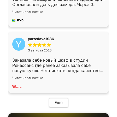
Согласовали день для замера. Через 3
недели кухня была уже готова. Остались
Читать полностью
довольны работой. Спасибо Ренессанс
мебель за качественную работу!
yaroslava1986
3 августа 2026
Заказала себе новый шкаф в студии
Ренессанс где ранее заказывала себе
новую кухню.Чего искать, когда качеством
вполне довольна. Служит кухня уже почти
Читать полностью
два года, нареканий нет.
Еще