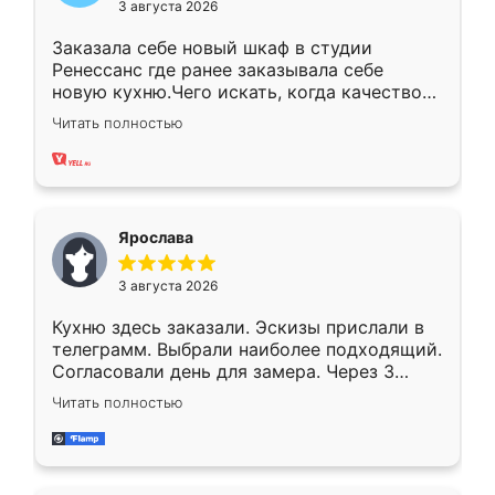
3 августа 2026
Заказала себе новый шкаф в студии
Ренессанс где ранее заказывала себе
новую кухню.Чего искать, когда качеством
вполне довольна. Служит кухня уже почти
Читать полностью
два года, нареканий нет.
Ярослава
3 августа 2026
Кухню здесь заказали. Эскизы прислали в
телеграмм. Выбрали наиболее подходящий.
Согласовали день для замера. Через 3
недели кухня была уже готова. Остались
Читать полностью
довольны работой. Спасибо Ренессанс
мебель за качественную работу!