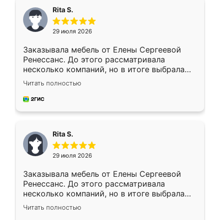
Rita S.
29 июля 2026
Заказывала мебель от Елены Сергеевой
Ренессанс. До этого рассматривала
несколько компаний, но в итоге выбрала
эту. Сначала обговорили условия, потом
Читать полностью
приехал замерщик, всё спокойно объяснил
и снял размеры. Изготовили в срок, с
доставкой тоже никаких проблем не
возникло. Сборку выполнили аккуратно,
мебель сразу встала на свое место без
Rita S.
каких-либо доработок. Качеством осталась
довольна, все выглядит так, как и ожидала.
29 июля 2026
Заказывала мебель от Елены Сергеевой
Ренессанс. До этого рассматривала
несколько компаний, но в итоге выбрала
эту. Сначала обговорили условия, потом
Читать полностью
приехал замерщик, всё спокойно объяснил