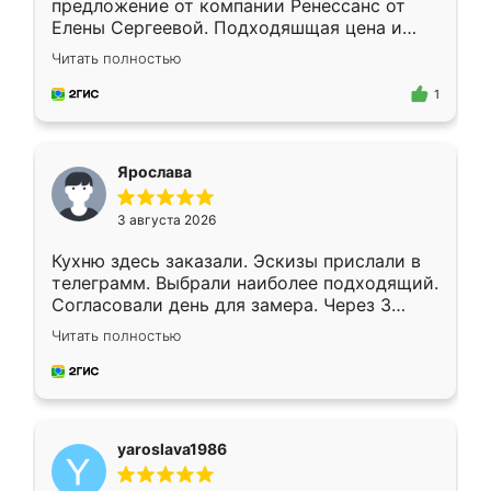
предложение от компании Ренессанс от
Елены Сергеевой. Подходяшщая цена и
короткие сроки изготовления. Приехавший
Читать полностью
для замера сотрудник Владислав
предложил по моему эскизу самый
1
подходящий вариант шкафа. Немного его
видоизменил, получилось даже лучше, чем
я хотела.
Ярослава
3 августа 2026
Кухню здесь заказали. Эскизы прислали в
телеграмм. Выбрали наиболее подходящий.
Согласовали день для замера. Через 3
недели кухня была уже готова. Остались
Читать полностью
довольны работой. Спасибо Ренессанс
мебель за качественную работу!
yaroslava1986