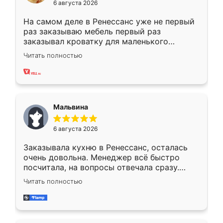
6 августа 2026
На самом деле в Ренессанс уже не первый
раз заказываю мебель первый раз
заказывал кроватку для маленького
ребёнка при его рождении ,во второй раз
Читать полностью
заказал шкаф-купе. По качеству очень
хорошее сборка достаточно быстрая,
также адекватные цены. До этого
сравнивал с разными конкурентами в этом
сегменте ,выбор у конкурентов куда
Мальвина
меньше, здесь же он более разнообразный.
Мне нравится ,если что-то потребуется из
6 августа 2026
мебели буду заказывать только здесь.
Заказывала кухню в Ренессанс, осталась
очень довольна. Менеджер всё быстро
посчитала, на вопросы отвечала сразу.
Замерщик приехал в субботу, подошёл к
Читать полностью
делу со всей ответственностью. Собрали
за день, ребята работали аккуратно, даже
пыли почти не было. Качество отличное,
ящики ходят плавно, ничего не скрипит.