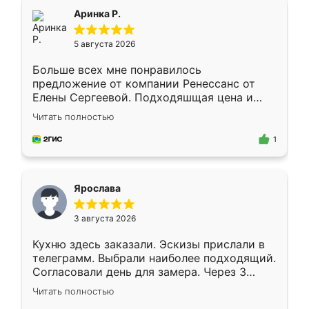
Всё подошло как влитое.
Аринка Р.
5 августа 2026
Больше всех мне понравилось
предложение от компании Ренессанс от
Елены Сергеевой. Подходяшщая цена и
короткие сроки изготовления. Приехавший
Читать полностью
для замера сотрудник Владислав
предложил по моему эскизу самый
1
подходящий вариант шкафа. Немного его
видоизменил, получилось даже лучше, чем
я хотела.
Ярослава
3 августа 2026
Кухню здесь заказали. Эскизы прислали в
телеграмм. Выбрали наиболее подходящий.
Согласовали день для замера. Через 3
недели кухня была уже готова. Остались
Читать полностью
довольны работой. Спасибо Ренессанс