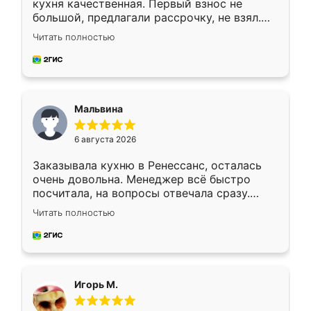
кухня качественная. Первый взнос не
большой, предлагали рассрочку, не взял.
Ждал меньше месяца, сборщик с прямыми
Читать полностью
руками. По цене вышло адекватно.
Рекомендую!
Мальвина
6 августа 2026
Заказывала кухню в Ренессанс, осталась
очень довольна. Менеджер всё быстро
посчитала, на вопросы отвечала сразу.
Замерщик приехал в субботу, подошёл к
Читать полностью
делу со всей ответственностью. Собрали
за день, ребята работали аккуратно, даже
пыли почти не было. Качество отличное,
ящики ходят плавно, ничего не скрипит.
Всё подошло как влитое.
Игорь М.