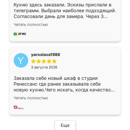
Кухню здесь заказали. Эскизы прислали в
телеграмм. Выбрали наиболее подходящий.
Согласовали день для замера. Через 3
недели кухня была уже готова. Остались
Читать полностью
довольны работой. Спасибо Ренессанс
мебель за качественную работу!
yaroslava1986
3 августа 2026
Заказала себе новый шкаф в студии
Ренессанс где ранее заказывала себе
новую кухню.Чего искать, когда качеством
вполне довольна. Служит кухня уже почти
Читать полностью
два года, нареканий нет.
Еще