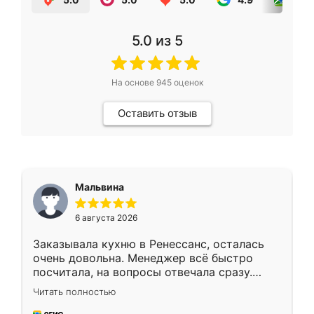
5.0
из 5
На основе
945
оценок
Оставить отзыв
Мальвина
6 августа 2026
Заказывала кухню в Ренессанс, осталась
очень довольна. Менеджер всё быстро
посчитала, на вопросы отвечала сразу.
Замерщик приехал в субботу, подошёл к
Читать полностью
делу со всей ответственностью. Собрали