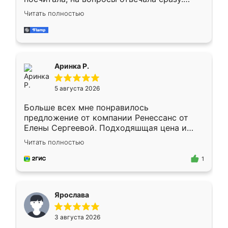
Замерщик приехал в субботу, подошёл к
Читать полностью
делу со всей ответственностью. Собрали
за день, ребята работали аккуратно, даже
пыли почти не было. Качество отличное,
ящики ходят плавно, ничего не скрипит.
Всё подошло как влитое.
Аринка Р.
5 августа 2026
Больше всех мне понравилось
предложение от компании Ренессанс от
Елены Сергеевой. Подходяшщая цена и
короткие сроки изготовления. Приехавший
Читать полностью
для замера сотрудник Владислав
предложил по моему эскизу самый
1
подходящий вариант шкафа. Немного его
видоизменил, получилось даже лучше, чем
я хотела.
Ярослава
3 августа 2026