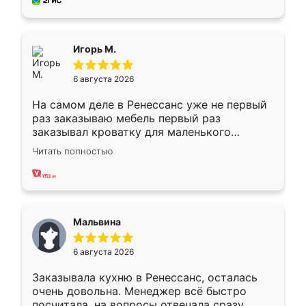
за день, ребята работали аккуратно, даже
пыли почти не было. Качество отличное,
ящики ходят плавно, ничего не скрипит.
Всё подошло как влитое.
Игорь М.
6 августа 2026
На самом деле в Ренессанс уже не первый
раз заказываю мебель первый раз
заказывал кроватку для маленького
ребёнка при его рождении ,во второй раз
Читать полностью
заказал шкаф-купе. По качеству очень
хорошее сборка достаточно быстрая,
также адекватные цены. До этого
сравнивал с разными конкурентами в этом
сегменте ,выбор у конкурентов куда
Мальвина
меньше, здесь же он более разнообразный.
Мне нравится ,если что-то потребуется из
6 августа 2026
мебели буду заказывать только здесь.
Заказывала кухню в Ренессанс, осталась
очень довольна. Менеджер всё быстро
посчитала, на вопросы отвечала сразу.