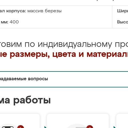
ал корпуса:
массив березы
Шири
 мм:
400
Высо
товим по индивидуальному про
е размеры, цвета и материа
задаваемые вопросы
ма работы