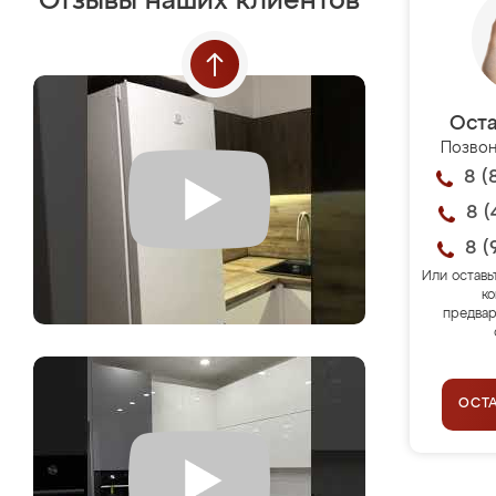
Отзывы наших клиентов
Оста
Позвон
8 (
8 (
8 (
Или оставь
ко
предвар
ОСТ