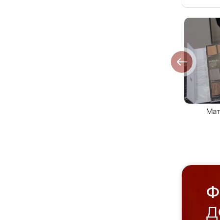
Мат
Ф
Д