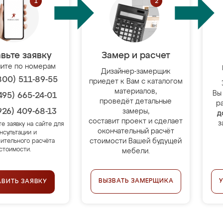
вьте заявку
Замер и расчет
ите по номерам
Дизайнер-замерщик
800) 511-89-55
приедет к Вам с каталогом
материалов,
Вы
495) 665-24-01
проведёт детальные
р
926) 409-68-13
замеры,
д
составит проект и сделает
з
те заявку на сайте для
окончательный расчёт
нсультации и
стоимости Вашей будущей
ительного расчёта
стоимости.
мебели.
ВЫЗВАТЬ ЗАМЕРЩИКА
АВИТЬ ЗАЯВКУ