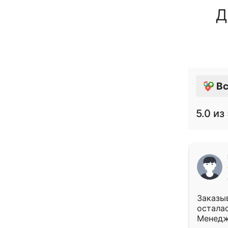
Д
Вс
5.0
из 
Заказыв
осталас
Менедж