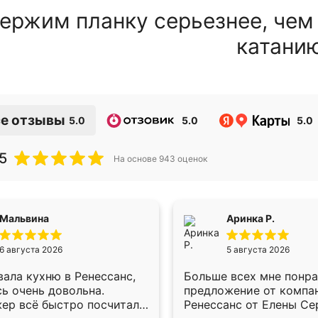
ержим планку серьезнее, чем
катани
е отзывы
5.0
5.0
5.0
5
На основе
943
оценок
Мальвина
Аринка Р.
6 августа 2026
5 августа 2026
ала кухню в Ренессанс,
Больше всех мне понр
ь очень довольна.
предложение от компа
ер всё быстро посчитала,
Ренессанс от Елены Се