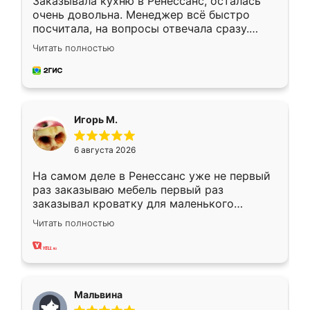
Заказывала кухню в Ренессанс, осталась
очень довольна. Менеджер всё быстро
посчитала, на вопросы отвечала сразу.
Замерщик приехал в субботу, подошёл к
Читать полностью
делу со всей ответственностью. Собрали
за день, ребята работали аккуратно, даже
пыли почти не было. Качество отличное,
ящики ходят плавно, ничего не скрипит.
Всё подошло как влитое.
Игорь М.
6 августа 2026
На самом деле в Ренессанс уже не первый
раз заказываю мебель первый раз
заказывал кроватку для маленького
ребёнка при его рождении ,во второй раз
Читать полностью
заказал шкаф-купе. По качеству очень
хорошее сборка достаточно быстрая,
также адекватные цены. До этого
сравнивал с разными конкурентами в этом
сегменте ,выбор у конкурентов куда
Мальвина
меньше, здесь же он более разнообразный.