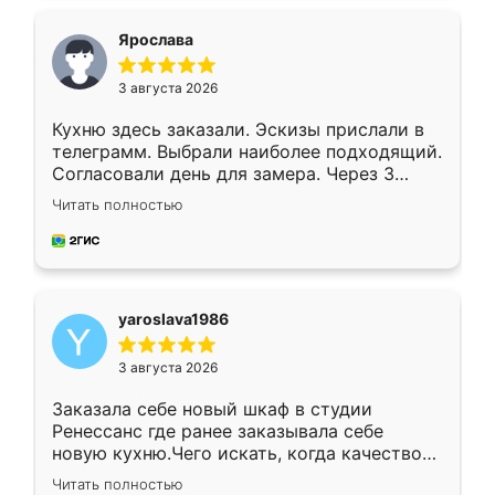
видоизменил, получилось даже лучше, чем
я хотела.
Ярослава
3 августа 2026
Кухню здесь заказали. Эскизы прислали в
телеграмм. Выбрали наиболее подходящий.
Согласовали день для замера. Через 3
недели кухня была уже готова. Остались
Читать полностью
довольны работой. Спасибо Ренессанс
мебель за качественную работу!
yaroslava1986
3 августа 2026
Заказала себе новый шкаф в студии
Ренессанс где ранее заказывала себе
новую кухню.Чего искать, когда качеством
вполне довольна. Служит кухня уже почти
Читать полностью