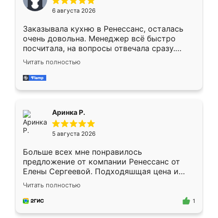
Мне нравится ,если что-то потребуется из
6 августа 2026
мебели буду заказывать только здесь.
Заказывала кухню в Ренессанс, осталась
очень довольна. Менеджер всё быстро
посчитала, на вопросы отвечала сразу.
Замерщик приехал в субботу, подошёл к
Читать полностью
делу со всей ответственностью. Собрали
за день, ребята работали аккуратно, даже
пыли почти не было. Качество отличное,
ящики ходят плавно, ничего не скрипит.
Всё подошло как влитое.
Аринка Р.
5 августа 2026
Больше всех мне понравилось
предложение от компании Ренессанс от
Елены Сергеевой. Подходяшщая цена и
короткие сроки изготовления. Приехавший
Читать полностью
для замера сотрудник Владислав
предложил по моему эскизу самый
1
подходящий вариант шкафа. Немного его