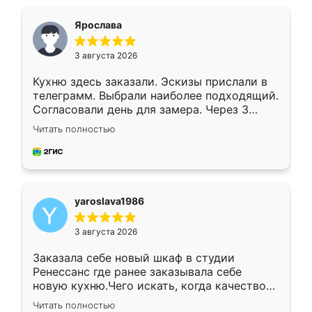
видоизменил, получилось даже лучше, чем
я хотела.
Ярослава
3 августа 2026
Кухню здесь заказали. Эскизы прислали в
телеграмм. Выбрали наиболее подходящий.
Согласовали день для замера. Через 3
недели кухня была уже готова. Остались
Читать полностью
довольны работой. Спасибо Ренессанс
мебель за качественную работу!
yaroslava1986
3 августа 2026
Заказала себе новый шкаф в студии
Ренессанс где ранее заказывала себе
новую кухню.Чего искать, когда качеством
вполне довольна. Служит кухня уже почти
Читать полностью