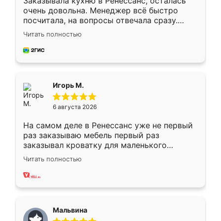
Заказывала кухню в Ренессанс, осталась
очень довольна. Менеджер всё быстро
посчитала, на вопросы отвечала сразу.
Замерщик приехал в субботу, подошёл к
Читать полностью
делу со всей ответственностью. Собрали
за день, ребята работали аккуратно, даже
пыли почти не было. Качество отличное,
ящики ходят плавно, ничего не скрипит.
Всё подошло как влитое.
Игорь М.
6 августа 2026
На самом деле в Ренессанс уже не первый
раз заказываю мебель первый раз
заказывал кроватку для маленького
ребёнка при его рождении ,во второй раз
Читать полностью
заказал шкаф-купе. По качеству очень
хорошее сборка достаточно быстрая,
также адекватные цены. До этого
сравнивал с разными конкурентами в этом
сегменте ,выбор у конкурентов куда
Мальвина
меньше, здесь же он более разнообразный.