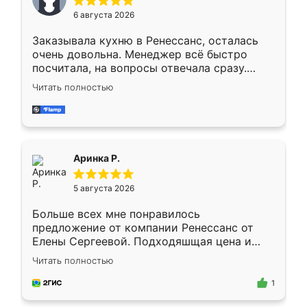
Мне нравится ,если что-то потребуется из
6 августа 2026
мебели буду заказывать только здесь.
Заказывала кухню в Ренессанс, осталась
очень довольна. Менеджер всё быстро
посчитала, на вопросы отвечала сразу.
Замерщик приехал в субботу, подошёл к
Читать полностью
делу со всей ответственностью. Собрали
за день, ребята работали аккуратно, даже
пыли почти не было. Качество отличное,
ящики ходят плавно, ничего не скрипит.
Всё подошло как влитое.
Аринка Р.
5 августа 2026
Больше всех мне понравилось
предложение от компании Ренессанс от
Елены Сергеевой. Подходяшщая цена и
короткие сроки изготовления. Приехавший
Читать полностью
для замера сотрудник Владислав
предложил по моему эскизу самый
1
подходящий вариант шкафа. Немного его