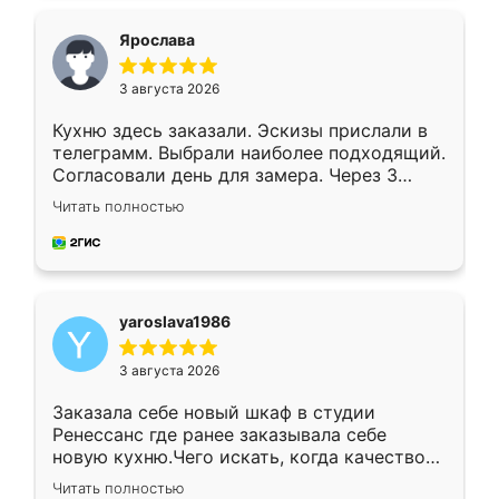
видоизменил, получилось даже лучше, чем
я хотела.
Ярослава
3 августа 2026
Кухню здесь заказали. Эскизы прислали в
телеграмм. Выбрали наиболее подходящий.
Согласовали день для замера. Через 3
недели кухня была уже готова. Остались
Читать полностью
довольны работой. Спасибо Ренессанс
мебель за качественную работу!
yaroslava1986
3 августа 2026
Заказала себе новый шкаф в студии
Ренессанс где ранее заказывала себе
новую кухню.Чего искать, когда качеством
вполне довольна. Служит кухня уже почти
Читать полностью