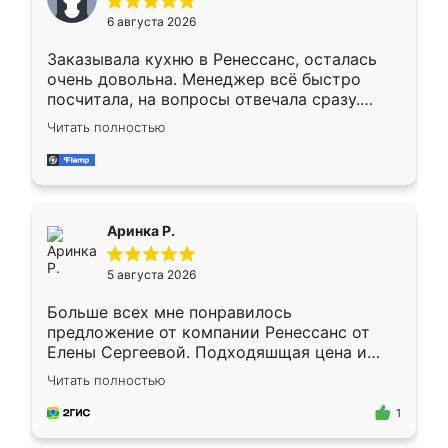
Мне нравится ,если что-то потребуется из
6 августа 2026
мебели буду заказывать только здесь.
Заказывала кухню в Ренессанс, осталась
очень довольна. Менеджер всё быстро
посчитала, на вопросы отвечала сразу.
Замерщик приехал в субботу, подошёл к
Читать полностью
делу со всей ответственностью. Собрали
за день, ребята работали аккуратно, даже
пыли почти не было. Качество отличное,
ящики ходят плавно, ничего не скрипит.
Всё подошло как влитое.
Аринка Р.
5 августа 2026
Больше всех мне понравилось
предложение от компании Ренессанс от
Елены Сергеевой. Подходяшщая цена и
короткие сроки изготовления. Приехавший
Читать полностью
для замера сотрудник Владислав
предложил по моему эскизу самый
1
подходящий вариант шкафа. Немного его