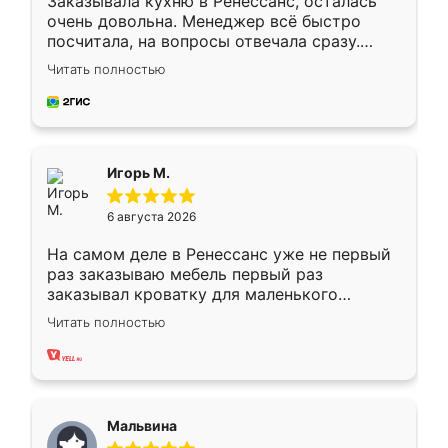
Заказывала кухню в Ренессанс, осталась
очень довольна. Менеджер всё быстро
посчитала, на вопросы отвечала сразу.
Замерщик приехал в субботу, подошёл к
Читать полностью
делу со всей ответственностью. Собрали
за день, ребята работали аккуратно, даже
пыли почти не было. Качество отличное,
ящики ходят плавно, ничего не скрипит.
Всё подошло как влитое.
Игорь М.
6 августа 2026
На самом деле в Ренессанс уже не первый
раз заказываю мебель первый раз
заказывал кроватку для маленького
ребёнка при его рождении ,во второй раз
Читать полностью
заказал шкаф-купе. По качеству очень
хорошее сборка достаточно быстрая,
также адекватные цены. До этого
сравнивал с разными конкурентами в этом
сегменте ,выбор у конкурентов куда
Мальвина
меньше, здесь же он более разнообразный.