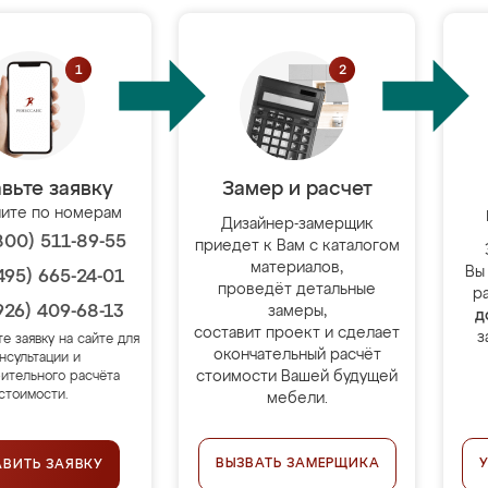
вьте заявку
Замер и расчет
ите по номерам
Дизайнер-замерщик
800) 511-89-55
приедет к Вам с каталогом
материалов,
Вы
495) 665-24-01
проведёт детальные
р
926) 409-68-13
замеры,
д
составит проект и сделает
з
те заявку на сайте для
окончательный расчёт
нсультации и
стоимости Вашей будущей
ительного расчёта
стоимости.
мебели.
ВЫЗВАТЬ ЗАМЕРЩИКА
АВИТЬ ЗАЯВКУ