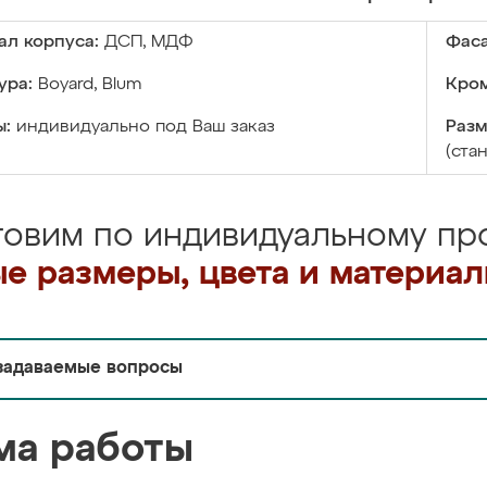
ал корпуса:
ДСП, МДФ
Фаса
ура:
Boyard, Blum
Кром
ы:
индивидуально под Ваш заказ
Разм
(ста
товим по индивидуальному про
е размеры, цвета и материа
задаваемые вопросы
ма работы