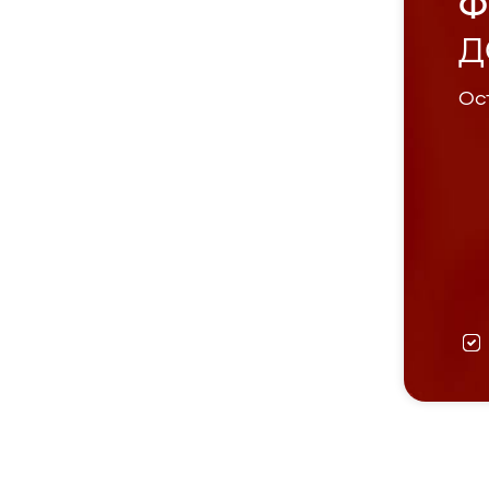
Ф
Д
Ост