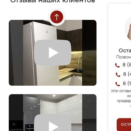
Отзывы наших клиентов
Оста
Позвон
8 (
8 (
8 (
Или оставь
ко
предвар
ОСТ