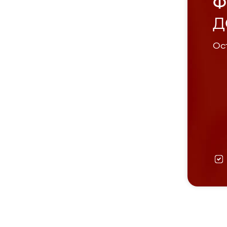
Ф
Д
Ост