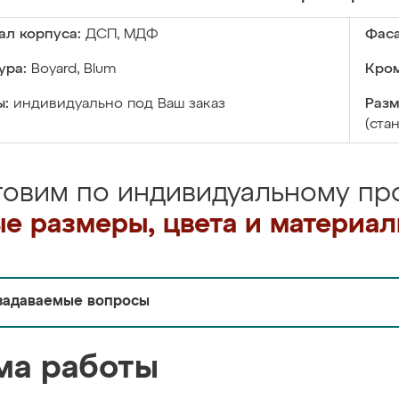
ал корпуса:
ДСП, МДФ
Фаса
ура:
Boyard, Blum
Кром
ы:
индивидуально под Ваш заказ
Разм
(ста
товим по индивидуальному про
е размеры, цвета и материа
задаваемые вопросы
ма работы