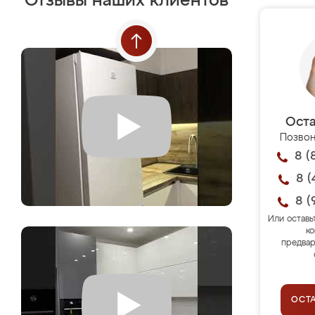
Отзывы наших клиентов
Оста
Позвон
8 (
8 (
8 (
Или оставь
ко
предвар
ОСТ