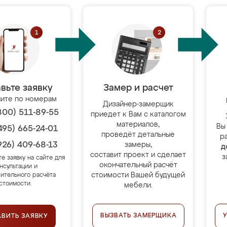
вьте заявку
Замер и расчет
ите по номерам
Дизайнер-замерщик
800) 511-89-55
приедет к Вам с каталогом
материалов,
Вы
495) 665-24-01
проведёт детальные
р
926) 409-68-13
замеры,
д
составит проект и сделает
з
те заявку на сайте для
окончательный расчёт
нсультации и
стоимости Вашей будущей
ительного расчёта
стоимости.
мебели.
ВЫЗВАТЬ ЗАМЕРЩИКА
АВИТЬ ЗАЯВКУ