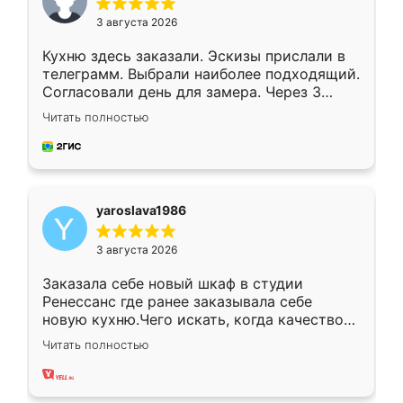
3 августа 2026
Кухню здесь заказали. Эскизы прислали в
телеграмм. Выбрали наиболее подходящий.
Согласовали день для замера. Через 3
недели кухня была уже готова. Остались
Читать полностью
довольны работой. Спасибо Ренессанс
мебель за качественную работу!
yaroslava1986
3 августа 2026
Заказала себе новый шкаф в студии
Ренессанс где ранее заказывала себе
новую кухню.Чего искать, когда качеством
вполне довольна. Служит кухня уже почти
Читать полностью
два года, нареканий нет.