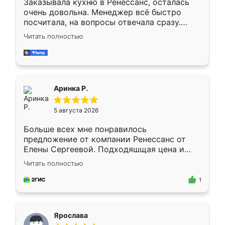
Заказывала кухню в Ренессанс, осталась
очень довольна. Менеджер всё быстро
посчитала, на вопросы отвечала сразу.
Замерщик приехал в субботу, подошёл к
Читать полностью
делу со всей ответственностью. Собрали
за день, ребята работали аккуратно, даже
пыли почти не было. Качество отличное,
ящики ходят плавно, ничего не скрипит.
Всё подошло как влитое.
Аринка Р.
5 августа 2026
Больше всех мне понравилось
предложение от компании Ренессанс от
Елены Сергеевой. Подходяшщая цена и
короткие сроки изготовления. Приехавший
Читать полностью
для замера сотрудник Владислав
предложил по моему эскизу самый
1
подходящий вариант шкафа. Немного его
видоизменил, получилось даже лучше, чем
я хотела.
Ярослава