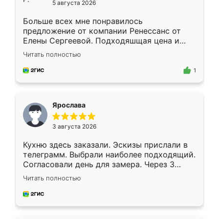
5 августа 2026
Больше всех мне понравилось
предложение от компании Ренессанс от
Елены Сергеевой. Подходяшщая цена и
короткие сроки изготовления. Приехавший
Читать полностью
для замера сотрудник Владислав
предложил по моему эскизу самый
1
подходящий вариант шкафа. Немного его
видоизменил, получилось даже лучше, чем
я хотела.
Ярослава
3 августа 2026
Кухню здесь заказали. Эскизы прислали в
телеграмм. Выбрали наиболее подходящий.
Согласовали день для замера. Через 3
недели кухня была уже готова. Остались
Читать полностью
довольны работой. Спасибо Ренессанс
мебель за качественную работу!