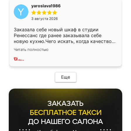
yaroslava1986
3 августа 2026
Заказала себе новый шкаф в студии
Ренессанс где ранее заказывала себе
новую кухню.Чего искать, когда качеством
вполне довольна. Служит кухня уже почти
Читать полностью
два года, нареканий нет.
Еще
ЗАКАЗАТЬ
БЕСПЛАТНОЕ ТАКСИ
ДО НАШЕГО САЛОНА