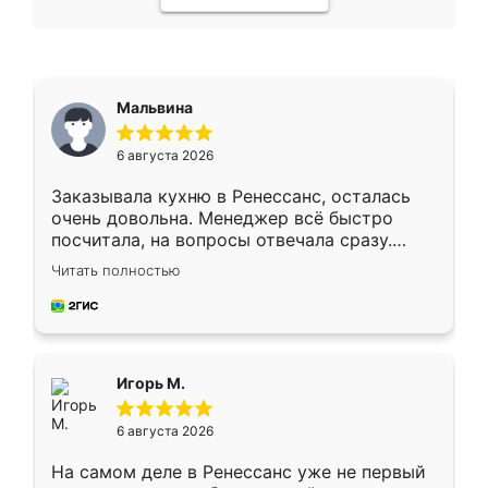
Мальвина
6 августа 2026
Заказывала кухню в Ренессанс, осталась
очень довольна. Менеджер всё быстро
посчитала, на вопросы отвечала сразу.
Замерщик приехал в субботу, подошёл к
Читать полностью
делу со всей ответственностью. Собрали
за день, ребята работали аккуратно, даже
пыли почти не было. Качество отличное,
ящики ходят плавно, ничего не скрипит.
Всё подошло как влитое.
Игорь М.
6 августа 2026
На самом деле в Ренессанс уже не первый