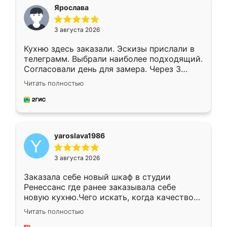
я хотела.
Ярослава
3 августа 2026
Кухню здесь заказали. Эскизы прислали в
телеграмм. Выбрали наиболее подходящий.
Согласовали день для замера. Через 3
недели кухня была уже готова. Остались
Читать полностью
довольны работой. Спасибо Ренессанс
мебель за качественную работу!
yaroslava1986
3 августа 2026
Заказала себе новый шкаф в студии
Ренессанс где ранее заказывала себе
новую кухню.Чего искать, когда качеством
вполне довольна. Служит кухня уже почти
Читать полностью
два года, нареканий нет.