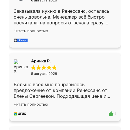
6 августа 2026
мебели буду заказывать только здесь.
Заказывала кухню в Ренессанс, осталась
очень довольна. Менеджер всё быстро
посчитала, на вопросы отвечала сразу.
Замерщик приехал в субботу, подошёл к
Читать полностью
делу со всей ответственностью. Собрали
за день, ребята работали аккуратно, даже
пыли почти не было. Качество отличное,
ящики ходят плавно, ничего не скрипит.
Всё подошло как влитое.
Аринка Р.
5 августа 2026
Больше всех мне понравилось
предложение от компании Ренессанс от
Елены Сергеевой. Подходяшщая цена и
короткие сроки изготовления. Приехавший
Читать полностью
для замера сотрудник Владислав
предложил по моему эскизу самый
1
подходящий вариант шкафа. Немного его
видоизменил, получилось даже лучше, чем