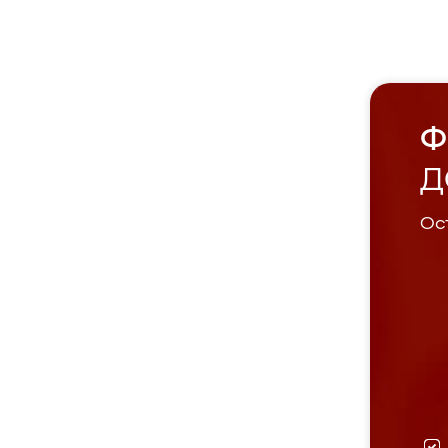
Ф
Д
Ост