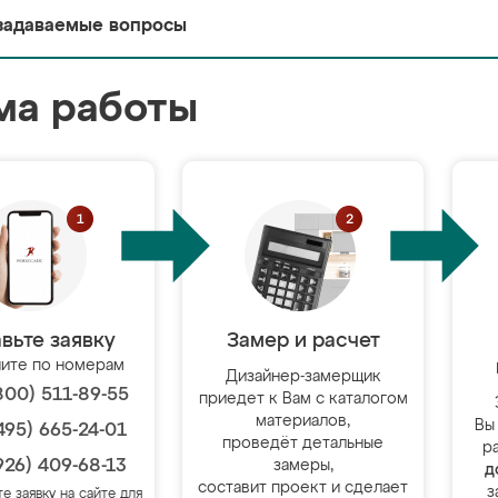
задаваемые вопросы
ма работы
вьте заявку
Замер и расчет
ите по номерам
Дизайнер-замерщик
800) 511-89-55
приедет к Вам с каталогом
материалов,
Вы
495) 665-24-01
проведёт детальные
р
926) 409-68-13
замеры,
д
составит проект и сделает
з
те заявку на сайте для