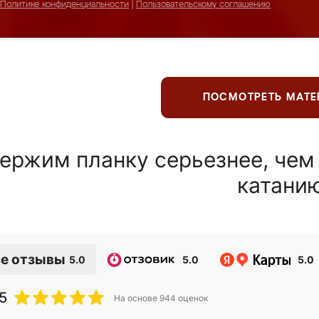
Политике конфиденциальности
|
Пользовательскому соглашению
ПОСМОТРЕТЬ МАТ
ержим планку серьезнее, чем
катани
е отзывы
5.0
5.0
5.0
5
На основе
944
оценок