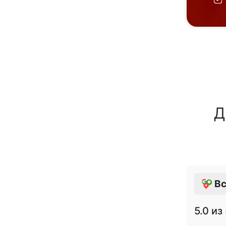
Д
Вс
5.0
из 