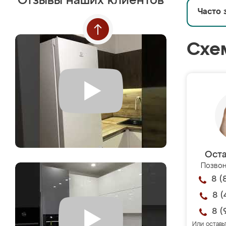
Отзывы наших клиентов
Часто 
Схе
Оста
Позвон
8 (
8 (
8 (
Или оставь