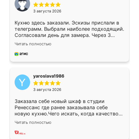
3 августа 2026
Кухню здесь заказали. Эскизы прислали в
телеграмм. Выбрали наиболее подходящий.
Согласовали день для замера. Через 3
недели кухня была уже готова. Остались
Читать полностью
довольны работой. Спасибо Ренессанс
мебель за качественную работу!
yaroslava1986
3 августа 2026
Заказала себе новый шкаф в студии
Ренессанс где ранее заказывала себе
новую кухню.Чего искать, когда качеством
вполне довольна. Служит кухня уже почти
Читать полностью
два года, нареканий нет.