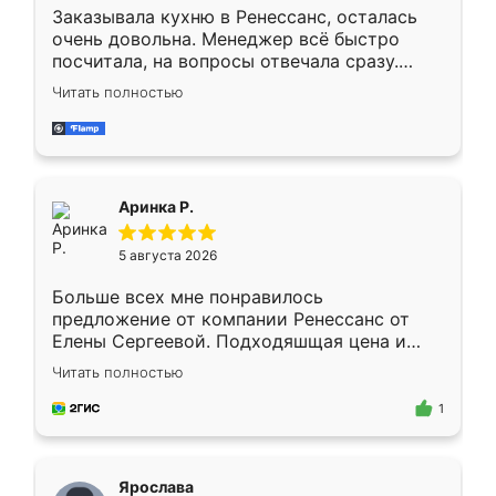
Заказывала кухню в Ренессанс, осталась
очень довольна. Менеджер всё быстро
посчитала, на вопросы отвечала сразу.
Замерщик приехал в субботу, подошёл к
Читать полностью
делу со всей ответственностью. Собрали
за день, ребята работали аккуратно, даже
пыли почти не было. Качество отличное,
ящики ходят плавно, ничего не скрипит.
Всё подошло как влитое.
Аринка Р.
5 августа 2026
Больше всех мне понравилось
предложение от компании Ренессанс от
Елены Сергеевой. Подходяшщая цена и
короткие сроки изготовления. Приехавший
Читать полностью
для замера сотрудник Владислав
предложил по моему эскизу самый
1
подходящий вариант шкафа. Немного его
видоизменил, получилось даже лучше, чем
я хотела.
Ярослава