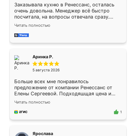
Заказывала кухню в Ренессанс, осталась
очень довольна. Менеджер всё быстро
посчитала, на вопросы отвечала сразу.
Замерщик приехал в субботу, подошёл к
Читать полностью
делу со всей ответственностью. Собрали
за день, ребята работали аккуратно, даже
пыли почти не было. Качество отличное,
ящики ходят плавно, ничего не скрипит.
Всё подошло как влитое.
Аринка Р.
5 августа 2026
Больше всех мне понравилось
предложение от компании Ренессанс от
Елены Сергеевой. Подходяшщая цена и
короткие сроки изготовления. Приехавший
Читать полностью
для замера сотрудник Владислав
предложил по моему эскизу самый
1
подходящий вариант шкафа. Немного его
видоизменил, получилось даже лучше, чем
я хотела.
Ярослава