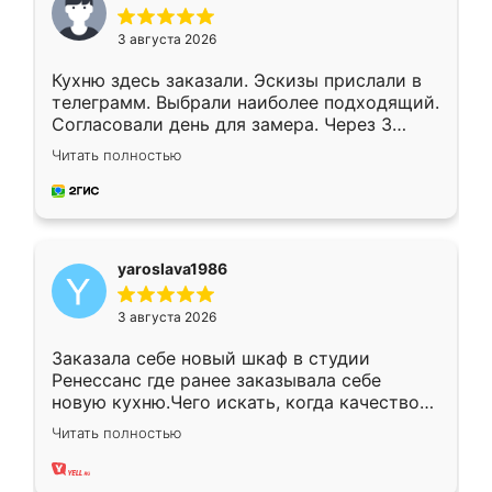
3 августа 2026
Кухню здесь заказали. Эскизы прислали в
телеграмм. Выбрали наиболее подходящий.
Согласовали день для замера. Через 3
недели кухня была уже готова. Остались
Читать полностью
довольны работой. Спасибо Ренессанс
мебель за качественную работу!
yaroslava1986
3 августа 2026
Заказала себе новый шкаф в студии
Ренессанс где ранее заказывала себе
новую кухню.Чего искать, когда качеством
вполне довольна. Служит кухня уже почти
Читать полностью
два года, нареканий нет.