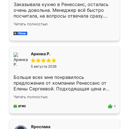
Заказывала кухню в Ренессанс, осталась
очень довольна. Менеджер всё быстро
посчитала, на вопросы отвечала сразу.
Замерщик приехал в субботу, подошёл к
Читать полностью
делу со всей ответственностью. Собрали
за день, ребята работали аккуратно, даже
пыли почти не было. Качество отличное,
ящики ходят плавно, ничего не скрипит.
Всё подошло как влитое.
Аринка Р.
5 августа 2026
Больше всех мне понравилось
предложение от компании Ренессанс от
Елены Сергеевой. Подходяшщая цена и
короткие сроки изготовления. Приехавший
Читать полностью
для замера сотрудник Владислав
предложил по моему эскизу самый
1
подходящий вариант шкафа. Немного его
видоизменил, получилось даже лучше, чем
я хотела.
Ярослава