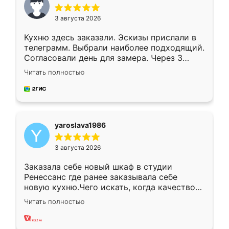
3 августа 2026
Кухню здесь заказали. Эскизы прислали в
телеграмм. Выбрали наиболее подходящий.
Согласовали день для замера. Через 3
недели кухня была уже готова. Остались
Читать полностью
довольны работой. Спасибо Ренессанс
мебель за качественную работу!
yaroslava1986
3 августа 2026
Заказала себе новый шкаф в студии
Ренессанс где ранее заказывала себе
новую кухню.Чего искать, когда качеством
вполне довольна. Служит кухня уже почти
Читать полностью
два года, нареканий нет.