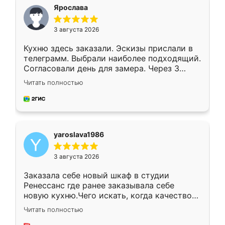
я хотела.
Ярослава
3 августа 2026
Кухню здесь заказали. Эскизы прислали в
телеграмм. Выбрали наиболее подходящий.
Согласовали день для замера. Через 3
недели кухня была уже готова. Остались
Читать полностью
довольны работой. Спасибо Ренессанс
мебель за качественную работу!
yaroslava1986
3 августа 2026
Заказала себе новый шкаф в студии
Ренессанс где ранее заказывала себе
новую кухню.Чего искать, когда качеством
вполне довольна. Служит кухня уже почти
Читать полностью
два года, нареканий нет.