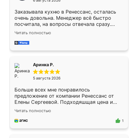
6 августа 2026
мебели буду заказывать только здесь.
Заказывала кухню в Ренессанс, осталась
очень довольна. Менеджер всё быстро
посчитала, на вопросы отвечала сразу.
Замерщик приехал в субботу, подошёл к
Читать полностью
делу со всей ответственностью. Собрали
за день, ребята работали аккуратно, даже
пыли почти не было. Качество отличное,
ящики ходят плавно, ничего не скрипит.
Всё подошло как влитое.
Аринка Р.
5 августа 2026
Больше всех мне понравилось
предложение от компании Ренессанс от
Елены Сергеевой. Подходяшщая цена и
короткие сроки изготовления. Приехавший
Читать полностью
для замера сотрудник Владислав
предложил по моему эскизу самый
1
подходящий вариант шкафа. Немного его
видоизменил, получилось даже лучше, чем