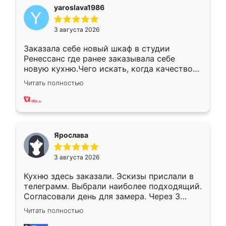
yaroslava1986
3 августа 2026
Заказала себе новый шкаф в студии
Ренессанс где ранее заказывала себе
новую кухню.Чего искать, когда качеством
вполне довольна. Служит кухня уже почти
Читать полностью
два года, нареканий нет.
Ярослава
3 августа 2026
Кухню здесь заказали. Эскизы прислали в
телеграмм. Выбрали наиболее подходящий.
Согласовали день для замера. Через 3
недели кухня была уже готова. Остались
Читать полностью
довольны работой. Спасибо Ренессанс