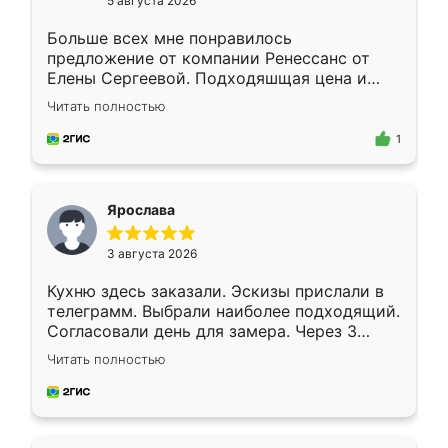
5 августа 2026
Больше всех мне понравилось
предложение от компании Ренессанс от
Елены Сергеевой. Подходяшщая цена и
короткие сроки изготовления. Приехавший
Читать полностью
для замера сотрудник Владислав
предложил по моему эскизу самый
1
подходящий вариант шкафа. Немного его
видоизменил, получилось даже лучше, чем
я хотела.
Ярослава
3 августа 2026
Кухню здесь заказали. Эскизы прислали в
телеграмм. Выбрали наиболее подходящий.
Согласовали день для замера. Через 3
недели кухня была уже готова. Остались
Читать полностью
довольны работой. Спасибо Ренессанс
мебель за качественную работу!