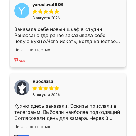
yaroslava1986
3 августа 2026
Заказала себе новый шкаф в студии
Ренессанс где ранее заказывала себе
новую кухню.Чего искать, когда качеством
вполне довольна. Служит кухня уже почти
Читать полностью
два года, нареканий нет.
Ярослава
3 августа 2026
Кухню здесь заказали. Эскизы прислали в
телеграмм. Выбрали наиболее подходящий.
Согласовали день для замера. Через 3
недели кухня была уже готова. Остались
Читать полностью
довольны работой. Спасибо Ренессанс