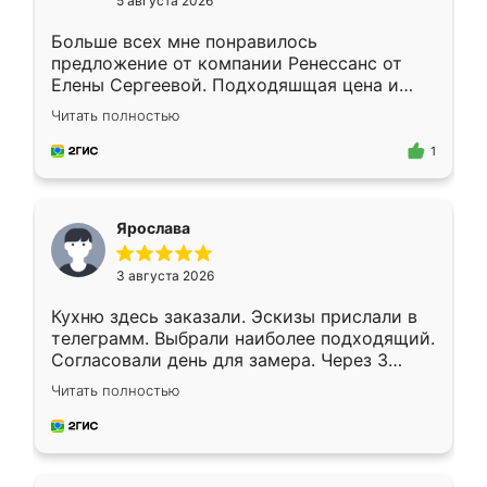
5 августа 2026
Больше всех мне понравилось
предложение от компании Ренессанс от
Елены Сергеевой. Подходяшщая цена и
короткие сроки изготовления. Приехавший
Читать полностью
для замера сотрудник Владислав
предложил по моему эскизу самый
1
подходящий вариант шкафа. Немного его
видоизменил, получилось даже лучше, чем
я хотела.
Ярослава
3 августа 2026
Кухню здесь заказали. Эскизы прислали в
телеграмм. Выбрали наиболее подходящий.
Согласовали день для замера. Через 3
недели кухня была уже готова. Остались
Читать полностью
довольны работой. Спасибо Ренессанс
мебель за качественную работу!