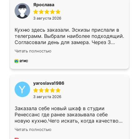
я хотела.
Ярослава
3 августа 2026
Кухню здесь заказали. Эскизы прислали в
телеграмм. Выбрали наиболее подходящий.
Согласовали день для замера. Через 3
недели кухня была уже готова. Остались
Читать полностью
довольны работой. Спасибо Ренессанс
мебель за качественную работу!
yaroslava1986
3 августа 2026
Заказала себе новый шкаф в студии
Ренессанс где ранее заказывала себе
новую кухню.Чего искать, когда качеством
вполне довольна. Служит кухня уже почти
Читать полностью
два года, нареканий нет.