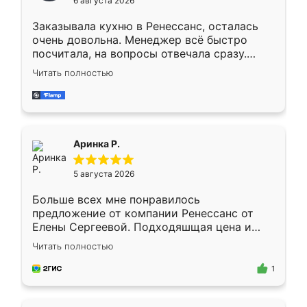
6 августа 2026
мебели буду заказывать только здесь.
Заказывала кухню в Ренессанс, осталась
очень довольна. Менеджер всё быстро
посчитала, на вопросы отвечала сразу.
Замерщик приехал в субботу, подошёл к
Читать полностью
делу со всей ответственностью. Собрали
за день, ребята работали аккуратно, даже
пыли почти не было. Качество отличное,
ящики ходят плавно, ничего не скрипит.
Всё подошло как влитое.
Аринка Р.
5 августа 2026
Больше всех мне понравилось
предложение от компании Ренессанс от
Елены Сергеевой. Подходяшщая цена и
короткие сроки изготовления. Приехавший
Читать полностью
для замера сотрудник Владислав
предложил по моему эскизу самый
1
подходящий вариант шкафа. Немного его
видоизменил, получилось даже лучше, чем