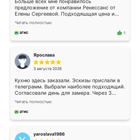
Больше всех мне понравилось
предложение от компании Ренессанс от
Елены Сергеевой. Подходяшщая цена и
короткие сроки изготовления. Приехавший
Читать полностью
для замера сотрудник Владислав
предложил по моему эскизу самый
1
подходящий вариант шкафа. Немного его
видоизменил, получилось даже лучше, чем
я хотела.
Ярослава
3 августа 2026
Кухню здесь заказали. Эскизы прислали в
телеграмм. Выбрали наиболее подходящий.
Согласовали день для замера. Через 3
недели кухня была уже готова. Остались
Читать полностью
довольны работой. Спасибо Ренессанс
мебель за качественную работу!
yaroslava1986