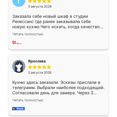
3 августа 2026
Заказала себе новый шкаф в студии
Ренессанс где ранее заказывала себе
новую кухню.Чего искать, когда качеством
вполне довольна. Служит кухня уже почти
Читать полностью
два года, нареканий нет.
Ярослава
3 августа 2026
Кухню здесь заказали. Эскизы прислали в
телеграмм. Выбрали наиболее подходящий.
Согласовали день для замера. Через 3
недели кухня была уже готова. Остались
Читать полностью
довольны работой. Спасибо Ренессанс
мебель за качественную работу!