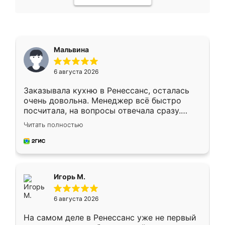
Мальвина
6 августа 2026
Заказывала кухню в Ренессанс, осталась
очень довольна. Менеджер всё быстро
посчитала, на вопросы отвечала сразу.
Замерщик приехал в субботу, подошёл к
Читать полностью
делу со всей ответственностью. Собрали
за день, ребята работали аккуратно, даже
пыли почти не было. Качество отличное,
ящики ходят плавно, ничего не скрипит.
Всё подошло как влитое.
Игорь М.
6 августа 2026
На самом деле в Ренессанс уже не первый