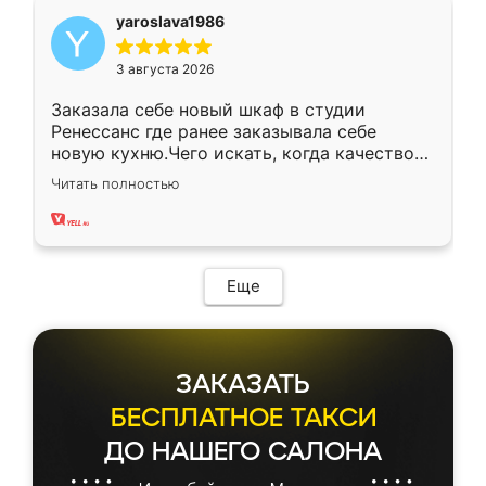
yaroslava1986
3 августа 2026
Заказала себе новый шкаф в студии
Ренессанс где ранее заказывала себе
новую кухню.Чего искать, когда качеством
вполне довольна. Служит кухня уже почти
Читать полностью
два года, нареканий нет.
Еще
ЗАКАЗАТЬ
БЕСПЛАТНОЕ ТАКСИ
ДО НАШЕГО САЛОНА