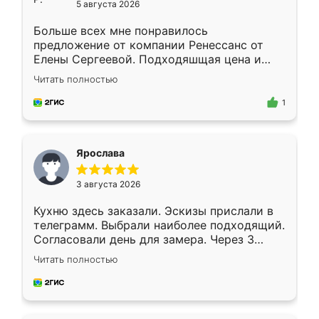
5 августа 2026
Больше всех мне понравилось
предложение от компании Ренессанс от
Елены Сергеевой. Подходяшщая цена и
короткие сроки изготовления. Приехавший
Читать полностью
для замера сотрудник Владислав
предложил по моему эскизу самый
1
подходящий вариант шкафа. Немного его
видоизменил, получилось даже лучше, чем
я хотела.
Ярослава
3 августа 2026
Кухню здесь заказали. Эскизы прислали в
телеграмм. Выбрали наиболее подходящий.
Согласовали день для замера. Через 3
недели кухня была уже готова. Остались
Читать полностью
довольны работой. Спасибо Ренессанс
мебель за качественную работу!