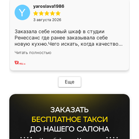
yaroslava1986
3 августа 2026
Заказала себе новый шкаф в студии
Ренессанс где ранее заказывала себе
новую кухню.Чего искать, когда качеством
вполне довольна. Служит кухня уже почти
Читать полностью
два года, нареканий нет.
Еще
ЗАКАЗАТЬ
БЕСПЛАТНОЕ ТАКСИ
ДО НАШЕГО САЛОНА