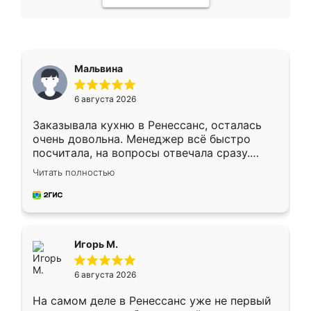
Мальвина
6 августа 2026
Заказывала кухню в Ренессанс, осталась
очень довольна. Менеджер всё быстро
посчитала, на вопросы отвечала сразу.
Замерщик приехал в субботу, подошёл к
Читать полностью
делу со всей ответственностью. Собрали
за день, ребята работали аккуратно, даже
пыли почти не было. Качество отличное,
ящики ходят плавно, ничего не скрипит.
Всё подошло как влитое.
Игорь М.
6 августа 2026
На самом деле в Ренессанс уже не первый