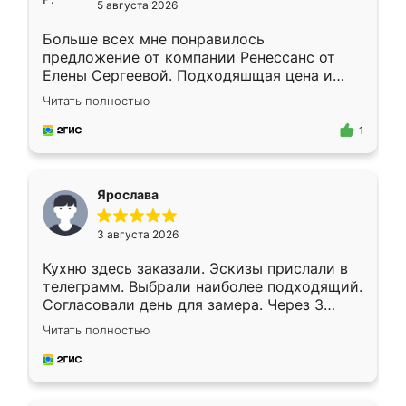
5 августа 2026
Больше всех мне понравилось
предложение от компании Ренессанс от
Елены Сергеевой. Подходяшщая цена и
короткие сроки изготовления. Приехавший
Читать полностью
для замера сотрудник Владислав
предложил по моему эскизу самый
1
подходящий вариант шкафа. Немного его
видоизменил, получилось даже лучше, чем
я хотела.
Ярослава
3 августа 2026
Кухню здесь заказали. Эскизы прислали в
телеграмм. Выбрали наиболее подходящий.
Согласовали день для замера. Через 3
недели кухня была уже готова. Остались
Читать полностью
довольны работой. Спасибо Ренессанс
мебель за качественную работу!