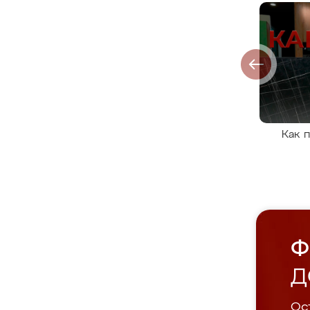
Как 
Ф
Д
Ост