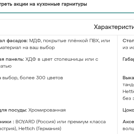
реть акции на кухонные гарнитуры
Характерист
ал фасадов:
МДФ, покрытые плёнкой ПВХ, или
Сто
материал на ваш выбор
из и
я панель:
ХДФ в цвет столешницы или с
Габа
чатью
а выбор, более 300 цветов
Выка
танд
Hett
без 
ля посуды:
Хромированная
Цоко
ники :
BOYARD (Россия) или премиум класса
Аксе
встрия), Hettich (Германия)
волш