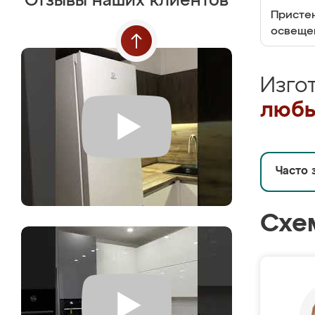
Отзывы наших клиентов
Пристен
освеще
Изго
любы
Часто 
Схе