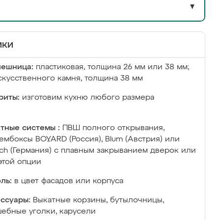
▼
ики
лешница:
пластиковая, толщина 26 мм или 38 мм;
скусственного камня, толщина 38 мм
риты:
изготовим кухню любого размера
тные системы :
ПВШ полного открывания,
ембоксы BOYARD (Россия), Blum (Австрия) или
ich (Германия) с плавным закрыванием дверок или
этой опции
ль:
в цвет фасадов или корпуса
ссуары:
Выкатные корзины, бутылочницы,
ебные уголки, карусели