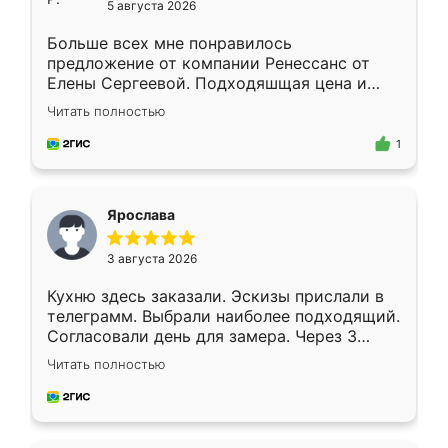
5 августа 2026
Больше всех мне понравилось
предложение от компании Ренессанс от
Елены Сергеевой. Подходяшщая цена и
короткие сроки изготовления. Приехавший
Читать полностью
для замера сотрудник Владислав
предложил по моему эскизу самый
1
подходящий вариант шкафа. Немного его
видоизменил, получилось даже лучше, чем
я хотела.
Ярослава
3 августа 2026
Кухню здесь заказали. Эскизы прислали в
телеграмм. Выбрали наиболее подходящий.
Согласовали день для замера. Через 3
недели кухня была уже готова. Остались
Читать полностью
довольны работой. Спасибо Ренессанс
мебель за качественную работу!