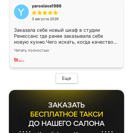
yaroslava1986
3 августа 2026
Заказала себе новый шкаф в студии
Ренессанс где ранее заказывала себе
новую кухню.Чего искать, когда качеством
вполне довольна. Служит кухня уже почти
Читать полностью
два года, нареканий нет.
Еще
ЗАКАЗАТЬ
БЕСПЛАТНОЕ ТАКСИ
ДО НАШЕГО САЛОНА