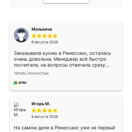
Мальвина
6 августа 2026
Заказывала кухню в Ренессанс, осталась
очень довольна. Менеджер всё быстро
посчитала, на вопросы отвечала сразу.
Замерщик приехал в субботу, подошёл к
Читать полностью
делу со всей ответственностью. Собрали
за день, ребята работали аккуратно, даже
пыли почти не было. Качество отличное,
ящики ходят плавно, ничего не скрипит.
Всё подошло как влитое.
Игорь М.
6 августа 2026
На самом деле в Ренессанс уже не первый