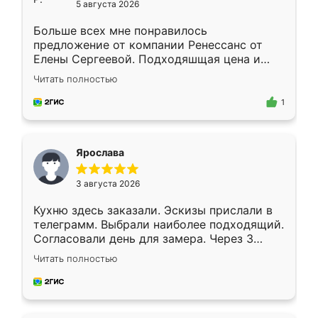
5 августа 2026
Больше всех мне понравилось
предложение от компании Ренессанс от
Елены Сергеевой. Подходяшщая цена и
короткие сроки изготовления. Приехавший
Читать полностью
для замера сотрудник Владислав
предложил по моему эскизу самый
1
подходящий вариант шкафа. Немного его
видоизменил, получилось даже лучше, чем
я хотела.
Ярослава
3 августа 2026
Кухню здесь заказали. Эскизы прислали в
телеграмм. Выбрали наиболее подходящий.
Согласовали день для замера. Через 3
недели кухня была уже готова. Остались
Читать полностью
довольны работой. Спасибо Ренессанс
мебель за качественную работу!