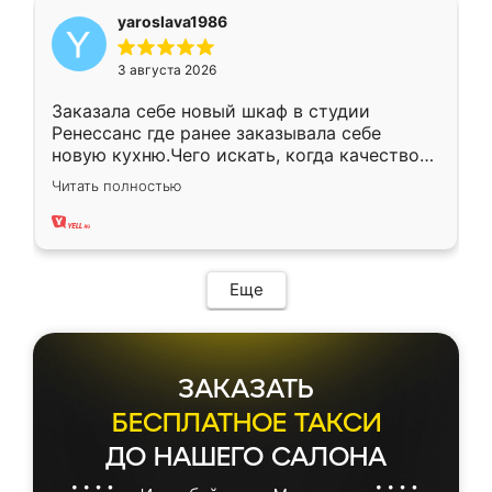
yaroslava1986
3 августа 2026
Заказала себе новый шкаф в студии
Ренессанс где ранее заказывала себе
новую кухню.Чего искать, когда качеством
вполне довольна. Служит кухня уже почти
Читать полностью
два года, нареканий нет.
Еще
ЗАКАЗАТЬ
БЕСПЛАТНОЕ ТАКСИ
ДО НАШЕГО САЛОНА