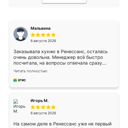
Мальвина
6 августа 2026
Заказывала кухню в Ренессанс, осталась
очень довольна. Менеджер всё быстро
посчитала, на вопросы отвечала сразу.
Замерщик приехал в субботу, подошёл к
Читать полностью
делу со всей ответственностью. Собрали
за день, ребята работали аккуратно, даже
пыли почти не было. Качество отличное,
ящики ходят плавно, ничего не скрипит.
Всё подошло как влитое.
Игорь М.
6 августа 2026
На самом деле в Ренессанс уже не первый