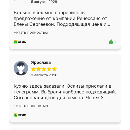
5 августа 2026
Больше всех мне понравилось
предложение от компании Ренессанс от
Елены Сергеевой. Подходяшщая цена и
короткие сроки изготовления. Приехавший
Читать полностью
для замера сотрудник Владислав
предложил по моему эскизу самый
1
подходящий вариант шкафа. Немного его
видоизменил, получилось даже лучше, чем
я хотела.
Ярослава
3 августа 2026
Кухню здесь заказали. Эскизы прислали в
телеграмм. Выбрали наиболее подходящий.
Согласовали день для замера. Через 3
недели кухня была уже готова. Остались
Читать полностью
довольны работой. Спасибо Ренессанс
мебель за качественную работу!