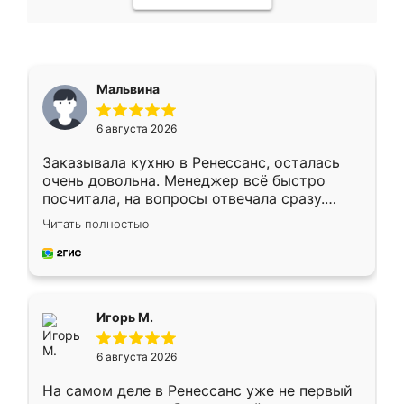
Мальвина
6 августа 2026
Заказывала кухню в Ренессанс, осталась
очень довольна. Менеджер всё быстро
посчитала, на вопросы отвечала сразу.
Замерщик приехал в субботу, подошёл к
Читать полностью
делу со всей ответственностью. Собрали
за день, ребята работали аккуратно, даже
пыли почти не было. Качество отличное,
ящики ходят плавно, ничего не скрипит.
Всё подошло как влитое.
Игорь М.
6 августа 2026
На самом деле в Ренессанс уже не первый