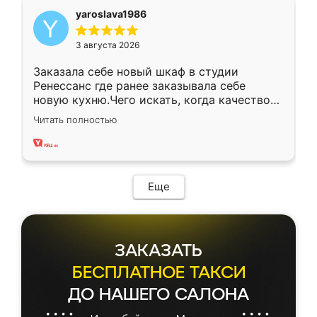
yaroslava1986
3 августа 2026
Заказала себе новый шкаф в студии
Ренессанс где ранее заказывала себе
новую кухню.Чего искать, когда качеством
вполне довольна. Служит кухня уже почти
Читать полностью
два года, нареканий нет.
Еще
ЗАКАЗАТЬ
БЕСПЛАТНОЕ ТАКСИ
ДО НАШЕГО САЛОНА