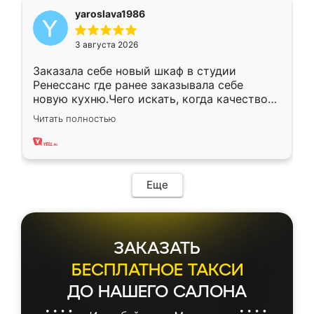
yaroslava1986
3 августа 2026
Заказала себе новый шкаф в студии
Ренессанс где ранее заказывала себе
новую кухню.Чего искать, когда качеством
вполне довольна. Служит кухня уже почти
Читать полностью
два года, нареканий нет.
Еще
ЗАКАЗАТЬ
БЕСПЛАТНОЕ ТАКСИ
ДО НАШЕГО САЛОНА