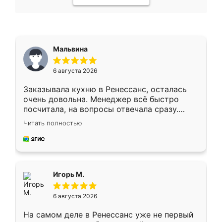
Мальвина
6 августа 2026
Заказывала кухню в Ренессанс, осталась
очень довольна. Менеджер всё быстро
посчитала, на вопросы отвечала сразу.
Замерщик приехал в субботу, подошёл к
Читать полностью
делу со всей ответственностью. Собрали
за день, ребята работали аккуратно, даже
пыли почти не было. Качество отличное,
ящики ходят плавно, ничего не скрипит.
Всё подошло как влитое.
Игорь М.
6 августа 2026
На самом деле в Ренессанс уже не первый