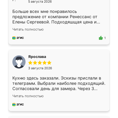
5 августа 2026
Больше всех мне понравилось
предложение от компании Ренессанс от
Елены Сергеевой. Подходяшщая цена и
короткие сроки изготовления. Приехавший
Читать полностью
для замера сотрудник Владислав
предложил по моему эскизу самый
1
подходящий вариант шкафа. Немного его
видоизменил, получилось даже лучше, чем
я хотела.
Ярослава
3 августа 2026
Кухню здесь заказали. Эскизы прислали в
телеграмм. Выбрали наиболее подходящий.
Согласовали день для замера. Через 3
недели кухня была уже готова. Остались
Читать полностью
довольны работой. Спасибо Ренессанс
мебель за качественную работу!