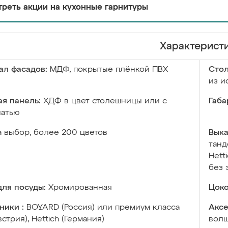
реть акции на кухонные гарнитуры
Характерист
ал фасадов:
МДФ, покрытые плёнкой ПВХ
Сто
из и
я панель:
ХДФ в цвет столешницы или с
Габа
чатью
а выбор, более 200 цветов
Выка
танд
Hett
без 
ля посуды:
Хромированная
Цоко
ники :
BOYARD (Россия) или премиум класса
Аксе
встрия), Hettich (Германия)
волш