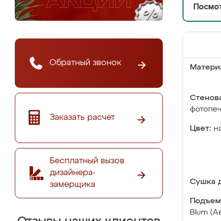
Посмот
Обратный звонок
Матери
Стенова
фотопе
Заказать расчёт
Цвет:
н
Бесплатный вызов
дизайнера-
Сушка д
замерщика
Подъем
Blum (А