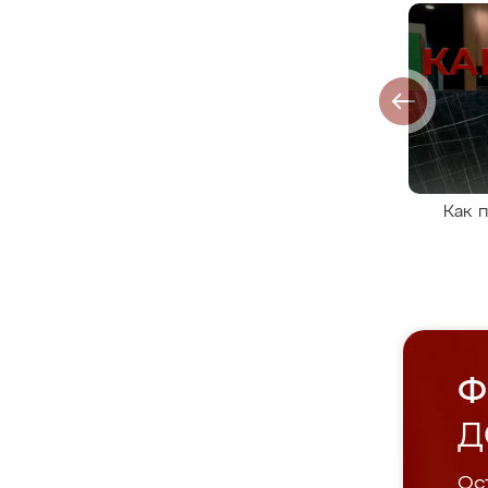
Как 
Ф
Д
Ост