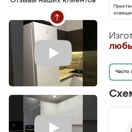
Отзывы наших клиентов
Пристен
освеще
Изго
любы
Часто 
Схе