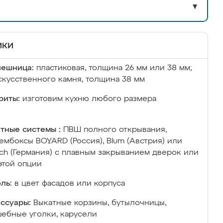
▼
ики
лешница:
пластиковая, толщина 26 мм или 38 мм;
скусственного камня, толщина 38 мм
риты:
изготовим кухню любого размера
тные системы :
ПВШ полного открывания,
ембоксы BOYARD (Россия), Blum (Австрия) или
ich (Германия) с плавным закрыванием дверок или
этой опции
ль:
в цвет фасадов или корпуса
ссуары:
Выкатные корзины, бутылочницы,
ебные уголки, карусели