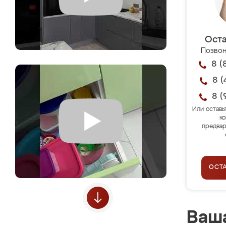
Оста
Позвон
8 (
8 (
8 (
Или оставь
ко
предвар
ОСТ
Ваша