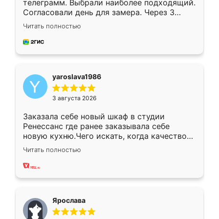
телеграмм. Выбрали наиболее подходящий.
Согласовали день для замера. Через 3
недели кухня была уже готова. Остались
Читать полностью
довольны работой. Спасибо Ренессанс
мебель за качественную работу!
yaroslava1986
3 августа 2026
Заказала себе новый шкаф в студии
Ренессанс где ранее заказывала себе
новую кухню.Чего искать, когда качеством
вполне довольна. Служит кухня уже почти
Читать полностью
два года, нареканий нет.
Ярослава