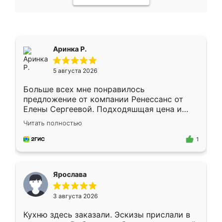
Аринка Р.
5 августа 2026
Больше всех мне понравилось
предложение от компании Ренессанс от
Елены Сергеевой. Подходяшщая цена и
короткие сроки изготовления. Приехавший
Читать полностью
для замера сотрудник Владислав
предложил по моему эскизу самый
1
подходящий вариант шкафа. Немного его
видоизменил, получилось даже лучше, чем
я хотела.
Ярослава
3 августа 2026
Кухню здесь заказали. Эскизы прислали в