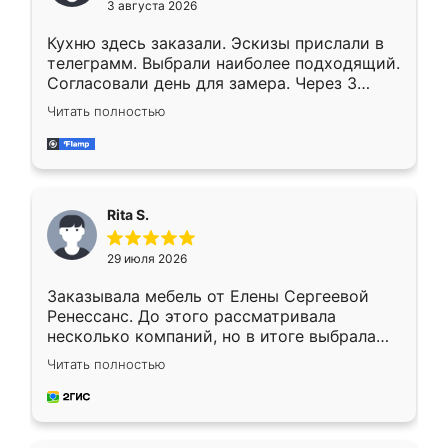
3 августа 2026
Кухню здесь заказали. Эскизы прислали в
телеграмм. Выбрали наиболее подходящий.
Согласовали день для замера. Через 3
недели кухня была уже готова. Остались
Читать полностью
довольны работой. Спасибо Ренессанс
мебель за качественную работу!
Rita S.
29 июля 2026
Заказывала мебель от Елены Сергеевой
Ренессанс. До этого рассматривала
несколько компаний, но в итоге выбрала
эту. Сначала обговорили условия, потом
Читать полностью
приехал замерщик, всё спокойно объяснил
и снял размеры. Изготовили в срок, с
доставкой тоже никаких проблем не
возникло. Сборку выполнили аккуратно,