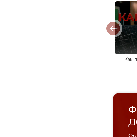
Как 
Ф
Д
Ост