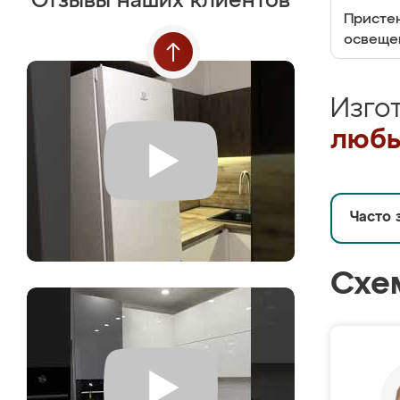
Отзывы наших клиентов
Пристен
освеще
Изго
любы
Часто 
Схе