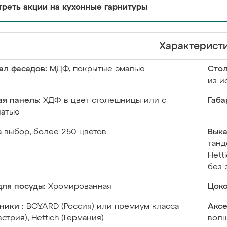
реть акции на кухонные гарнитуры
Характерист
ал фасадов:
МДФ, покрытые эмалью
Сто
из и
я панель:
ХДФ в цвет столешницы или с
Габа
чатью
а выбор, более 250 цветов
Выка
танд
Hett
без 
ля посуды:
Хромированная
Цоко
ники :
BOYARD (Россия) или премиум класса
Аксе
встрия), Hettich (Германия)
волш