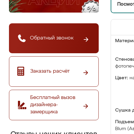
Посмот
Обратный звонок
Матери
Стенова
фотопе
Заказать расчёт
Цвет:
н
Бесплатный вызов
дизайнера-
Сушка д
замерщика
Подъем
Blum (А