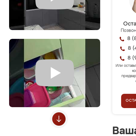
Оста
Позвон
8 (
8 (
8 (
Или оставь
ко
предвар
ОСТ
Ваша