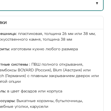
▼
ики
лешница:
пластиковая, толщина 26 мм или 38 мм;
скусственного камня, толщина 38 мм
риты:
изготовим кухню любого размера
тные системы :
ПВШ полного открывания,
ембоксы BOYARD (Россия), Blum (Австрия) или
ich (Германия) с плавным закрыванием дверок или
этой опции
ль:
в цвет фасадов или корпуса
ссуары:
Выкатные корзины, бутылочницы,
ебные уголки, карусели