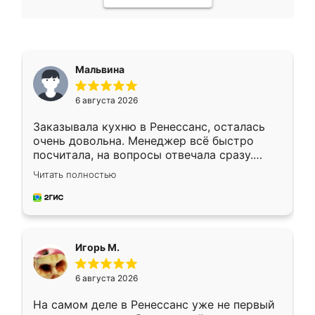
Мальвина
6 августа 2026
Заказывала кухню в Ренессанс, осталась
очень довольна. Менеджер всё быстро
посчитала, на вопросы отвечала сразу.
Замерщик приехал в субботу, подошёл к
Читать полностью
делу со всей ответственностью. Собрали
за день, ребята работали аккуратно, даже
пыли почти не было. Качество отличное,
ящики ходят плавно, ничего не скрипит.
Всё подошло как влитое.
Игорь М.
6 августа 2026
На самом деле в Ренессанс уже не первый