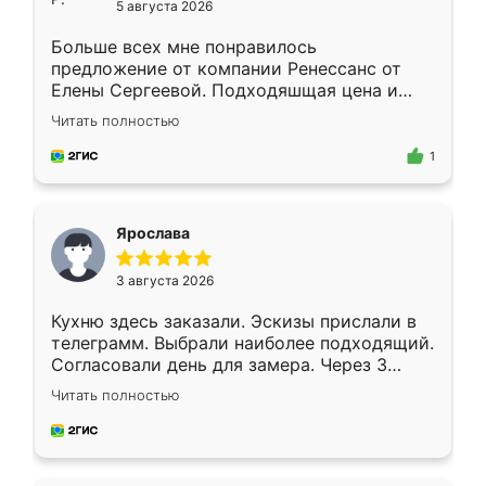
5 августа 2026
Больше всех мне понравилось
предложение от компании Ренессанс от
Елены Сергеевой. Подходяшщая цена и
короткие сроки изготовления. Приехавший
Читать полностью
для замера сотрудник Владислав
предложил по моему эскизу самый
1
подходящий вариант шкафа. Немного его
видоизменил, получилось даже лучше, чем
я хотела.
Ярослава
3 августа 2026
Кухню здесь заказали. Эскизы прислали в
телеграмм. Выбрали наиболее подходящий.
Согласовали день для замера. Через 3
недели кухня была уже готова. Остались
Читать полностью
довольны работой. Спасибо Ренессанс
мебель за качественную работу!