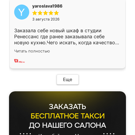
yaroslava1986
3 августа 2026
Заказала себе новый шкаф в студии
Ренессанс где ранее заказывала себе
новую кухню.Чего искать, когда качеством
вполне довольна. Служит кухня уже почти
Читать полностью
два года, нареканий нет.
Еще
ЗАКАЗАТЬ
БЕСПЛАТНОЕ ТАКСИ
ДО НАШЕГО САЛОНА