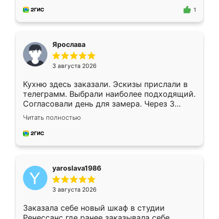
предложил по моему эскизу самый
1
подходящий вариант шкафа. Немного его
видоизменил, получилось даже лучше, чем
я хотела.
Ярослава
3 августа 2026
Кухню здесь заказали. Эскизы прислали в
телеграмм. Выбрали наиболее подходящий.
Согласовали день для замера. Через 3
недели кухня была уже готова. Остались
Читать полностью
довольны работой. Спасибо Ренессанс
мебель за качественную работу!
yaroslava1986
3 августа 2026
Заказала себе новый шкаф в студии
Ренессанс где ранее заказывала себе