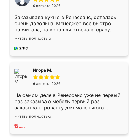
6 августа 2026
Заказывала кухню в Ренессанс, осталась
очень довольна. Менеджер всё быстро
посчитала, на вопросы отвечала сразу.
Замерщик приехал в субботу, подошёл к
Читать полностью
делу со всей ответственностью. Собрали
за день, ребята работали аккуратно, даже
пыли почти не было. Качество отличное,
ящики ходят плавно, ничего не скрипит.
Всё подошло как влитое.
Игорь М.
6 августа 2026
На самом деле в Ренессанс уже не первый
раз заказываю мебель первый раз
заказывал кроватку для маленького
ребёнка при его рождении ,во второй раз
Читать полностью
заказал шкаф-купе. По качеству очень
хорошее сборка достаточно быстрая,
также адекватные цены. До этого