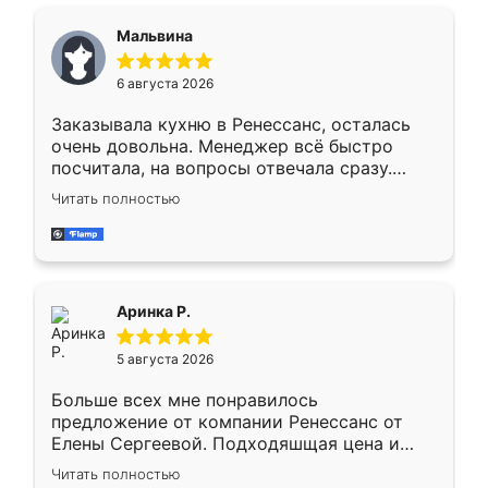
сравнивал с разными конкурентами в этом
сегменте ,выбор у конкурентов куда
Мальвина
меньше, здесь же он более разнообразный.
Мне нравится ,если что-то потребуется из
6 августа 2026
мебели буду заказывать только здесь.
Заказывала кухню в Ренессанс, осталась
очень довольна. Менеджер всё быстро
посчитала, на вопросы отвечала сразу.
Замерщик приехал в субботу, подошёл к
Читать полностью
делу со всей ответственностью. Собрали
за день, ребята работали аккуратно, даже
пыли почти не было. Качество отличное,
ящики ходят плавно, ничего не скрипит.
Всё подошло как влитое.
Аринка Р.
5 августа 2026
Больше всех мне понравилось
предложение от компании Ренессанс от
Елены Сергеевой. Подходяшщая цена и
короткие сроки изготовления. Приехавший
Читать полностью
для замера сотрудник Владислав