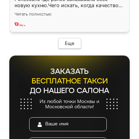
новую кухню.Чего искать, когда качеством
вполне довольна. Служит кухня уже почти
Читать полностью
два года, нареканий нет.
Еще
ЗАКАЗАТЬ
БЕСПЛАТНОЕ ТАКСИ
ДО НАШЕГО САЛОНА
Из любой точки Москвы и
Московской области!