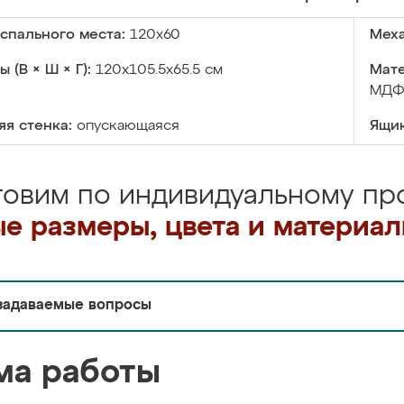
спального места:
120x60
Меха
 (В × Ш × Г):
120х105.5х65.5 см
Мате
МДФ,
я стенка:
опускающаяся
Ящик
товим по индивидуальному про
е размеры, цвета и материа
задаваемые вопросы
ма работы