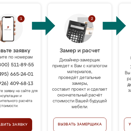
вьте заявку
Замер и расчет
ите по номерам
Дизайнер-замерщик
800) 511-89-55
приедет к Вам с каталогом
материалов,
Вы
495) 665-24-01
проведёт детальные
р
926) 409-68-13
замеры,
д
составит проект и сделает
з
те заявку на сайте для
окончательный расчёт
нсультации и
стоимости Вашей будущей
ительного расчёта
стоимости.
мебели.
ВЫЗВАТЬ ЗАМЕРЩИКА
АВИТЬ ЗАЯВКУ