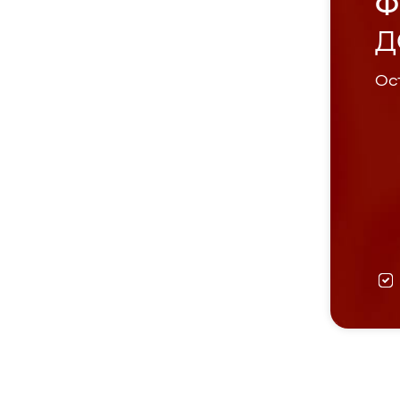
Ф
Д
Ост