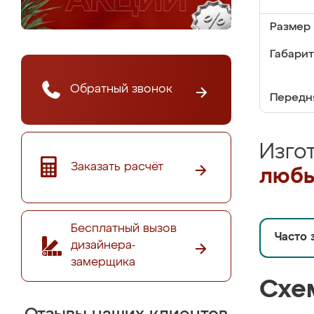
Размер 
Габариты
Обратный звонок
Передня
Изго
Заказать расчёт
любы
Бесплатный вызов
Часто 
дизайнера-
замерщика
Схе