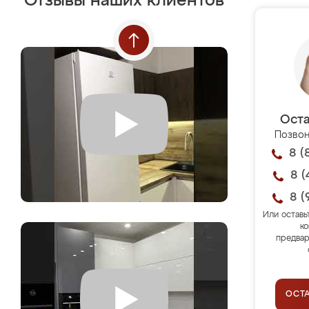
Отзывы наших клиентов
Оста
Позвон
8 (
8 (
8 (
Или оставь
ко
предвар
ОСТ