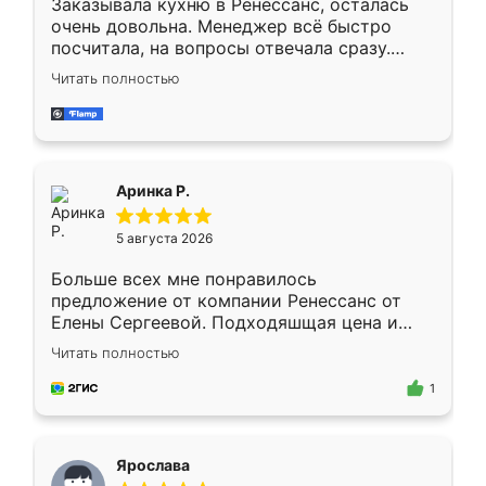
Заказывала кухню в Ренессанс, осталась
очень довольна. Менеджер всё быстро
посчитала, на вопросы отвечала сразу.
Замерщик приехал в субботу, подошёл к
Читать полностью
делу со всей ответственностью. Собрали
за день, ребята работали аккуратно, даже
пыли почти не было. Качество отличное,
ящики ходят плавно, ничего не скрипит.
Всё подошло как влитое.
Аринка Р.
5 августа 2026
Больше всех мне понравилось
предложение от компании Ренессанс от
Елены Сергеевой. Подходяшщая цена и
короткие сроки изготовления. Приехавший
Читать полностью
для замера сотрудник Владислав
предложил по моему эскизу самый
1
подходящий вариант шкафа. Немного его
видоизменил, получилось даже лучше, чем
я хотела.
Ярослава