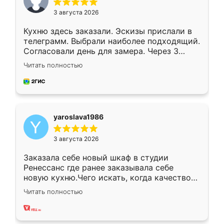
3 августа 2026
Кухню здесь заказали. Эскизы прислали в
телеграмм. Выбрали наиболее подходящий.
Согласовали день для замера. Через 3
недели кухня была уже готова. Остались
Читать полностью
довольны работой. Спасибо Ренессанс
мебель за качественную работу!
yaroslava1986
3 августа 2026
Заказала себе новый шкаф в студии
Ренессанс где ранее заказывала себе
новую кухню.Чего искать, когда качеством
вполне довольна. Служит кухня уже почти
Читать полностью
два года, нареканий нет.