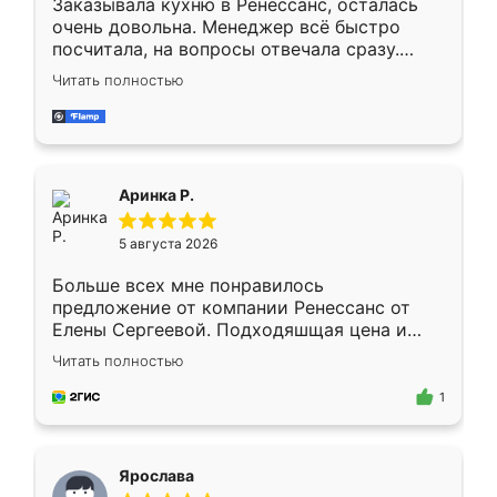
Заказывала кухню в Ренессанс, осталась
очень довольна. Менеджер всё быстро
посчитала, на вопросы отвечала сразу.
Замерщик приехал в субботу, подошёл к
Читать полностью
делу со всей ответственностью. Собрали
за день, ребята работали аккуратно, даже
пыли почти не было. Качество отличное,
ящики ходят плавно, ничего не скрипит.
Всё подошло как влитое.
Аринка Р.
5 августа 2026
Больше всех мне понравилось
предложение от компании Ренессанс от
Елены Сергеевой. Подходяшщая цена и
короткие сроки изготовления. Приехавший
Читать полностью
для замера сотрудник Владислав
предложил по моему эскизу самый
1
подходящий вариант шкафа. Немного его
видоизменил, получилось даже лучше, чем
я хотела.
Ярослава