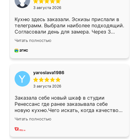
3 августа 2026
Кухню здесь заказали. Эскизы прислали в
телеграмм. Выбрали наиболее подходящий.
Согласовали день для замера. Через 3
недели кухня была уже готова. Остались
Читать полностью
довольны работой. Спасибо Ренессанс
мебель за качественную работу!
yaroslava1986
3 августа 2026
Заказала себе новый шкаф в студии
Ренессанс где ранее заказывала себе
новую кухню.Чего искать, когда качеством
вполне довольна. Служит кухня уже почти
Читать полностью
два года, нареканий нет.