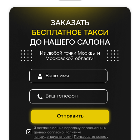
каких-либо доработок. Качеством осталась
довольна, все выглядит так, как и ожидала.
ЗАКАЗАТЬ
БЕСПЛАТНОЕ ТАКСИ
ДО НАШЕГО САЛОНА
Из любой точки Москвы и
Московской области!
Отправить
Я соглашаюсь на передачу персональных
данных согласно
Политике
конфиденциальности
|
Пользовательскому