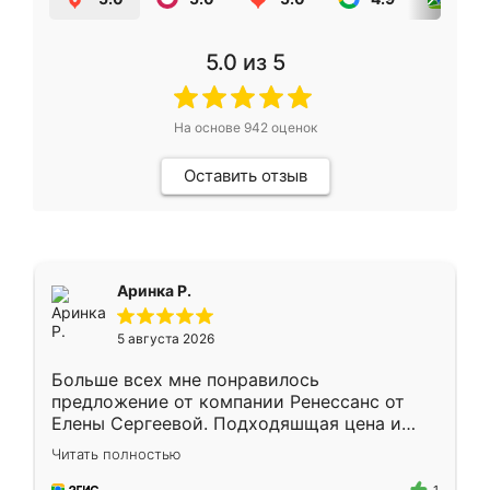
5.0
из 5
На основе
942
оценок
Оставить отзыв
Аринка Р.
5 августа 2026
Больше всех мне понравилось
предложение от компании Ренессанс от
Елены Сергеевой. Подходяшщая цена и
короткие сроки изготовления. Приехавший
Читать полностью
для замера сотрудник Владислав
предложил по моему эскизу самый