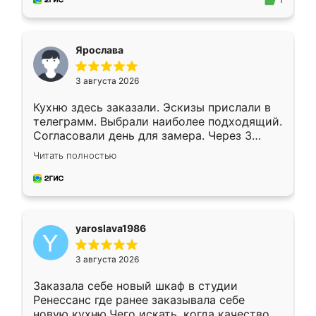
1
подходящий вариант шкафа. Немного его
видоизменил, получилось даже лучше, чем
я хотела.
Ярослава
3 августа 2026
Кухню здесь заказали. Эскизы прислали в
телеграмм. Выбрали наиболее подходящий.
Согласовали день для замера. Через 3
недели кухня была уже готова. Остались
Читать полностью
довольны работой. Спасибо Ренессанс
мебель за качественную работу!
yaroslava1986
3 августа 2026
Заказала себе новый шкаф в студии
Ренессанс где ранее заказывала себе
новую кухню.Чего искать, когда качеством