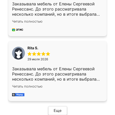
Заказывала мебель от Елены Сергеевой
Ренессанс. До этого рассматривала
несколько компаний, но в итоге выбрала
эту. Сначала обговорили условия, потом
Читать полностью
приехал замерщик, всё спокойно объяснил
и снял размеры. Изготовили в срок, с
доставкой тоже никаких проблем не
возникло. Сборку выполнили аккуратно,
мебель сразу встала на свое место без
Rita S.
каких-либо доработок. Качеством осталась
довольна, все выглядит так, как и ожидала.
29 июля 2026
Заказывала мебель от Елены Сергеевой
Ренессанс. До этого рассматривала
несколько компаний, но в итоге выбрала
эту. Сначала обговорили условия, потом
Читать полностью
приехал замерщик, всё спокойно объяснил
и снял размеры. Изготовили в срок, с
доставкой тоже никаких проблем не
возникло. Сборку выполнили аккуратно,
мебель сразу встала на свое место без
Еще