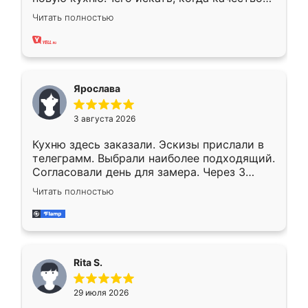
вполне довольна. Служит кухня уже почти
Читать полностью
два года, нареканий нет.
Ярослава
3 августа 2026
Кухню здесь заказали. Эскизы прислали в
телеграмм. Выбрали наиболее подходящий.
Согласовали день для замера. Через 3
недели кухня была уже готова. Остались
Читать полностью
довольны работой. Спасибо Ренессанс
мебель за качественную работу!
Rita S.
29 июля 2026