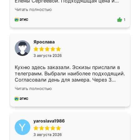
Елены Сергеевой. Подходяшщая цена и
короткие сроки изготовления. Приехавший
Читать полностью
для замера сотрудник Владислав
предложил по моему эскизу самый
1
подходящий вариант шкафа. Немного его
видоизменил, получилось даже лучше, чем
я хотела.
Ярослава
3 августа 2026
Кухню здесь заказали. Эскизы прислали в
телеграмм. Выбрали наиболее подходящий.
Согласовали день для замера. Через 3
недели кухня была уже готова. Остались
Читать полностью
довольны работой. Спасибо Ренессанс
мебель за качественную работу!
yaroslava1986
3 августа 2026