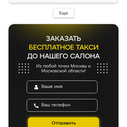
доставкой тоже никаких проблем не
возникло. Сборку выполнили аккуратно,
мебель сразу встала на свое место без
Еще
каких-либо доработок. Качеством осталась
довольна, все выглядит так, как и ожидала.
ЗАКАЗАТЬ
БЕСПЛАТНОЕ ТАКСИ
ДО НАШЕГО САЛОНА
Из любой точки Москвы и
Московской области!
Отправить