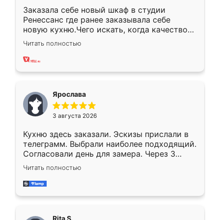
Заказала себе новый шкаф в студии
Ренессанс где ранее заказывала себе
новую кухню.Чего искать, когда качеством
вполне довольна. Служит кухня уже почти
Читать полностью
два года, нареканий нет.
Ярослава
3 августа 2026
Кухню здесь заказали. Эскизы прислали в
телеграмм. Выбрали наиболее подходящий.
Согласовали день для замера. Через 3
недели кухня была уже готова. Остались
Читать полностью
довольны работой. Спасибо Ренессанс
мебель за качественную работу!
Rita S.