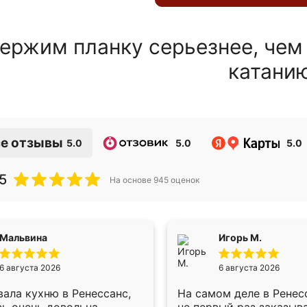
ержим планку серьезнее, чем
катани
е отзывы
5.0
5.0
5.0
5
На основе
945
оценок
Мальвина
Игорь М.
6 августа 2026
6 августа 2026
ала кухню в Ренессанс,
На самом деле в Ренес