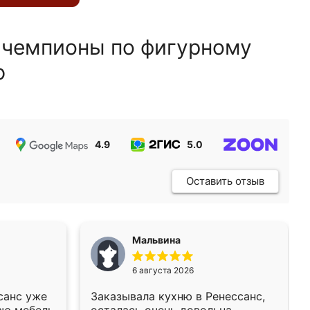
 чемпионы по фигурному
ю
4.9
5.0
5.0
Оставить отзыв
Мальвина
6 августа 2026
санс уже
Заказывала кухню в Ренессанс,