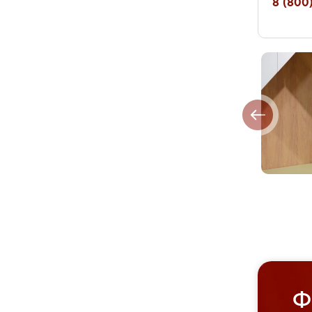
8 (800)
Ф