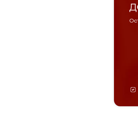
Д
Ост