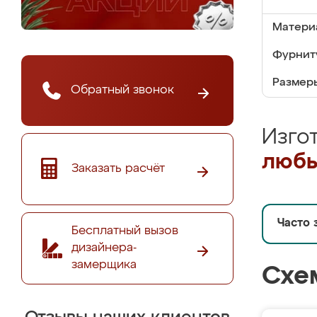
Матери
Фурнит
Размер
Обратный звонок
Изго
любы
Заказать расчёт
Часто 
Бесплатный вызов
дизайнера-
замерщика
Схе