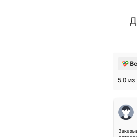
Д
Вс
5.0
из 
Заказыв