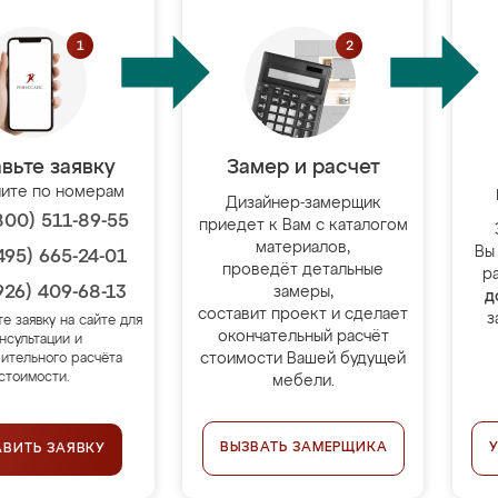
вьте заявку
Замер и расчет
ите по номерам
Дизайнер-замерщик
800) 511-89-55
приедет к Вам с каталогом
материалов,
Вы
495) 665-24-01
проведёт детальные
р
926) 409-68-13
замеры,
д
составит проект и сделает
з
те заявку на сайте для
окончательный расчёт
нсультации и
стоимости Вашей будущей
ительного расчёта
стоимости.
мебели.
ВЫЗВАТЬ ЗАМЕРЩИКА
АВИТЬ ЗАЯВКУ