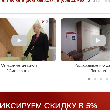
 511-89-55
,
8 (495) 665-24-01
,
8 (926) 409-68-13
, и наш м
Описание детской
Рассказываем о д
"Сильвания"
"Лантана"
ИКСИРУЕМ СКИДКУ В 5%