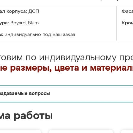
ал корпуса:
ДСП
Фаса
ура:
Boyard, Blum
Кром
ы:
индивидуально под Ваш заказ
товим по индивидуальному про
е размеры, цвета и материа
задаваемые вопросы
ма работы