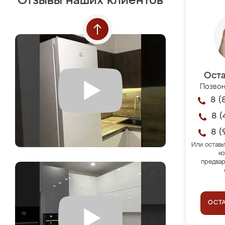
Отзывы наших клиентов
Оста
Позвон
8 (
8 (
8 (
Или оставь
ко
предвар
ОСТ