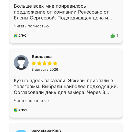
Больше всех мне понравилось
предложение от компании Ренессанс от
Елены Сергеевой. Подходяшщая цена и
короткие сроки изготовления. Приехавший
Читать полностью
для замера сотрудник Владислав
предложил по моему эскизу самый
1
подходящий вариант шкафа. Немного его
видоизменил, получилось даже лучше, чем
я хотела.
Ярослава
3 августа 2026
Кухню здесь заказали. Эскизы прислали в
телеграмм. Выбрали наиболее подходящий.
Согласовали день для замера. Через 3
недели кухня была уже готова. Остались
Читать полностью
довольны работой. Спасибо Ренессанс
мебель за качественную работу!
yaroslava1986