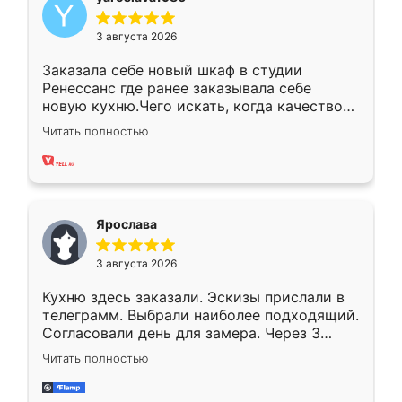
3 августа 2026
Заказала себе новый шкаф в студии
Ренессанс где ранее заказывала себе
новую кухню.Чего искать, когда качеством
вполне довольна. Служит кухня уже почти
Читать полностью
два года, нареканий нет.
Ярослава
3 августа 2026
Кухню здесь заказали. Эскизы прислали в
телеграмм. Выбрали наиболее подходящий.
Согласовали день для замера. Через 3
недели кухня была уже готова. Остались
Читать полностью
довольны работой. Спасибо Ренессанс
мебель за качественную работу!