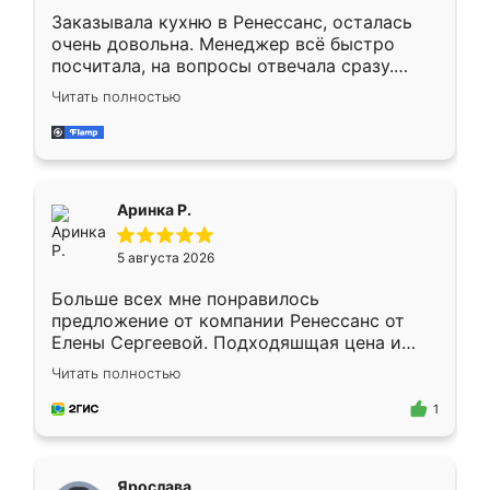
Заказывала кухню в Ренессанс, осталась
очень довольна. Менеджер всё быстро
посчитала, на вопросы отвечала сразу.
Замерщик приехал в субботу, подошёл к
Читать полностью
делу со всей ответственностью. Собрали
за день, ребята работали аккуратно, даже
пыли почти не было. Качество отличное,
ящики ходят плавно, ничего не скрипит.
Всё подошло как влитое.
Аринка Р.
5 августа 2026
Больше всех мне понравилось
предложение от компании Ренессанс от
Елены Сергеевой. Подходяшщая цена и
короткие сроки изготовления. Приехавший
Читать полностью
для замера сотрудник Владислав
предложил по моему эскизу самый
1
подходящий вариант шкафа. Немного его
видоизменил, получилось даже лучше, чем
я хотела.
Ярослава