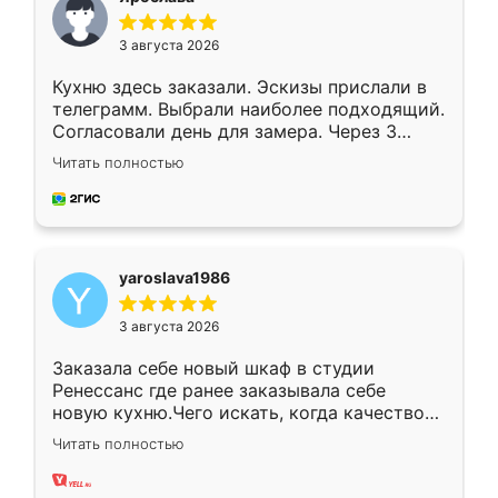
3 августа 2026
Кухню здесь заказали. Эскизы прислали в
телеграмм. Выбрали наиболее подходящий.
Согласовали день для замера. Через 3
недели кухня была уже готова. Остались
Читать полностью
довольны работой. Спасибо Ренессанс
мебель за качественную работу!
yaroslava1986
3 августа 2026
Заказала себе новый шкаф в студии
Ренессанс где ранее заказывала себе
новую кухню.Чего искать, когда качеством
вполне довольна. Служит кухня уже почти
Читать полностью
два года, нареканий нет.