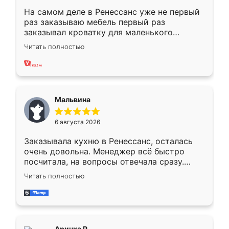
На самом деле в Ренессанс уже не первый
раз заказываю мебель первый раз
заказывал кроватку для маленького
ребёнка при его рождении ,во второй раз
Читать полностью
заказал шкаф-купе. По качеству очень
хорошее сборка достаточно быстрая,
также адекватные цены. До этого
сравнивал с разными конкурентами в этом
сегменте ,выбор у конкурентов куда
Мальвина
меньше, здесь же он более разнообразный.
Мне нравится ,если что-то потребуется из
6 августа 2026
мебели буду заказывать только здесь.
Заказывала кухню в Ренессанс, осталась
очень довольна. Менеджер всё быстро
посчитала, на вопросы отвечала сразу.
Замерщик приехал в субботу, подошёл к
Читать полностью
делу со всей ответственностью. Собрали
за день, ребята работали аккуратно, даже
пыли почти не было. Качество отличное,
ящики ходят плавно, ничего не скрипит.
Всё подошло как влитое.
Аринка Р.