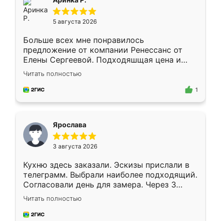
5 августа 2026
Больше всех мне понравилось
предложение от компании Ренессанс от
Елены Сергеевой. Подходяшщая цена и
короткие сроки изготовления. Приехавший
Читать полностью
для замера сотрудник Владислав
предложил по моему эскизу самый
1
подходящий вариант шкафа. Немного его
видоизменил, получилось даже лучше, чем
я хотела.
Ярослава
3 августа 2026
Кухню здесь заказали. Эскизы прислали в
телеграмм. Выбрали наиболее подходящий.
Согласовали день для замера. Через 3
недели кухня была уже готова. Остались
Читать полностью
довольны работой. Спасибо Ренессанс
мебель за качественную работу!