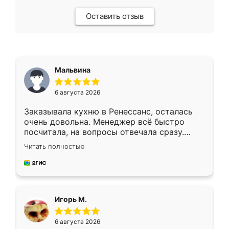
Оставить отзыв
Мальвина
6 августа 2026
Заказывала кухню в Ренессанс, осталась
очень довольна. Менеджер всё быстро
посчитала, на вопросы отвечала сразу.
Замерщик приехал в субботу, подошёл к
Читать полностью
делу со всей ответственностью. Собрали
за день, ребята работали аккуратно, даже
пыли почти не было. Качество отличное,
ящики ходят плавно, ничего не скрипит.
Всё подошло как влитое.
Игорь М.
6 августа 2026