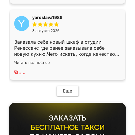
yaroslava1986
3 августа 2026
Заказала себе новый шкаф в студии
Ренессанс где ранее заказывала себе
новую кухню.Чего искать, когда качеством
вполне довольна. Служит кухня уже почти
Читать полностью
два года, нареканий нет.
Еще
ЗАКАЗАТЬ
БЕСПЛАТНОЕ ТАКСИ