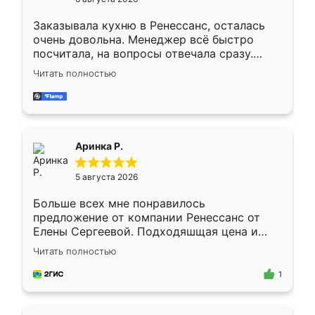
мебели буду заказывать только здесь.
Заказывала кухню в Ренессанс, осталась
очень довольна. Менеджер всё быстро
посчитала, на вопросы отвечала сразу.
Замерщик приехал в субботу, подошёл к
Читать полностью
делу со всей ответственностью. Собрали
за день, ребята работали аккуратно, даже
пыли почти не было. Качество отличное,
ящики ходят плавно, ничего не скрипит.
Всё подошло как влитое.
Аринка Р.
5 августа 2026
Больше всех мне понравилось
предложение от компании Ренессанс от
Елены Сергеевой. Подходяшщая цена и
короткие сроки изготовления. Приехавший
Читать полностью
для замера сотрудник Владислав
предложил по моему эскизу самый
1
подходящий вариант шкафа. Немного его
видоизменил, получилось даже лучше, чем