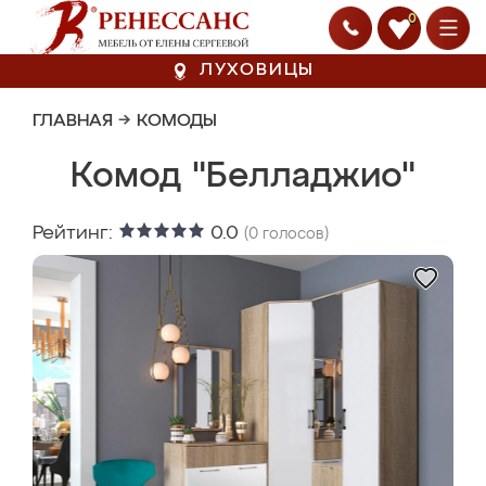
0
ЛУХОВИЦЫ
ГЛАВНАЯ
→
КОМОДЫ
Комод "Белладжио"
Рейтинг:
0.0
(
0
голосов)