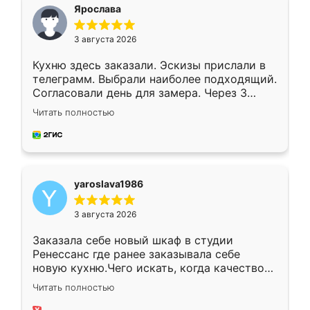
я хотела.
Ярослава
3 августа 2026
Кухню здесь заказали. Эскизы прислали в
телеграмм. Выбрали наиболее подходящий.
Согласовали день для замера. Через 3
недели кухня была уже готова. Остались
Читать полностью
довольны работой. Спасибо Ренессанс
мебель за качественную работу!
yaroslava1986
3 августа 2026
Заказала себе новый шкаф в студии
Ренессанс где ранее заказывала себе
новую кухню.Чего искать, когда качеством
вполне довольна. Служит кухня уже почти
Читать полностью
два года, нареканий нет.